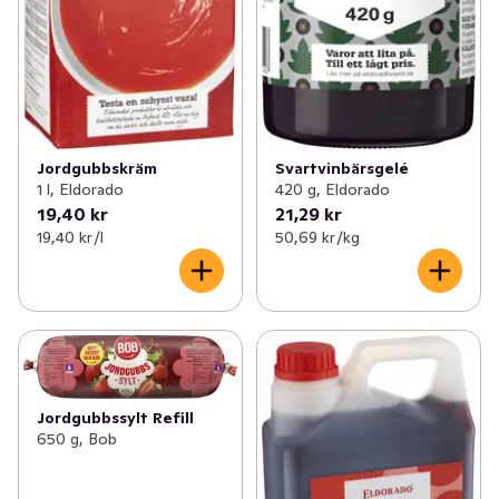
Svartvinbärsgelé
Jordgubbskräm
420 g, Eldorado
1 l, Eldorado
19,40 kr
21,29 kr
19,40 kr /l
50,69 kr /kg
Jordgubbssylt Refill
650 g, Bob