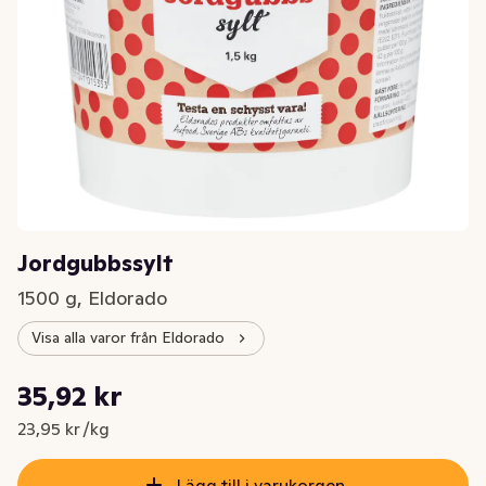
Jordgubbssylt
1500 g, Eldorado
Visa alla varor från Eldorado
Styckpris: 23,95 kr /kg
35,92 kr
Nuvarande pris är: 35,92 kr
23,95 kr /kg
Lägg till i varukorgen