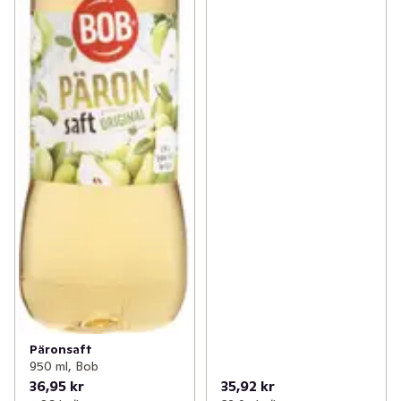
Päronsaft
950 ml, Bob
36,95 kr
35,92 kr