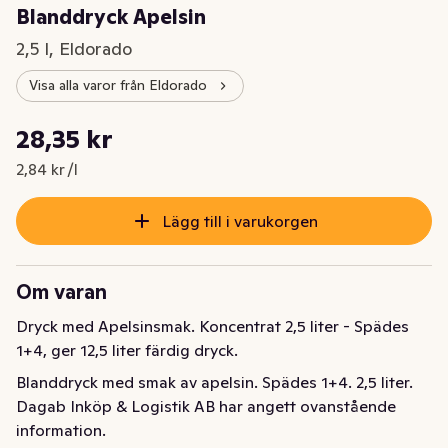
Blanddryck Apelsin
2,5 l, Eldorado
Visa alla varor från Eldorado
Styckpris: 2,84 kr /l
28,35 kr
Nuvarande pris är: 28,35 kr
2,84 kr /l
Lägg till i varukorgen
Om varan
Dryck med Apelsinsmak. Koncentrat 2,5 liter - Spädes 
1+4, ger 12,5 liter färdig dryck.
Blanddryck med smak av apelsin. Spädes 1+4. 2,5 liter.
Dagab Inköp & Logistik AB har angett ovanstående
information.