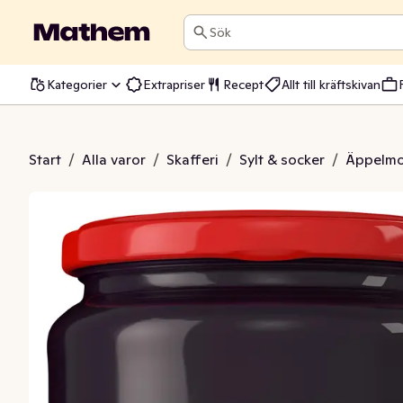
Sök
Kategorier
Extrapriser
Recept
Allt till kräftskivan
rtvinbärsgelé
Start
/
Alla varor
/
Skafferi
/
Sylt & socker
/
Äppelmo