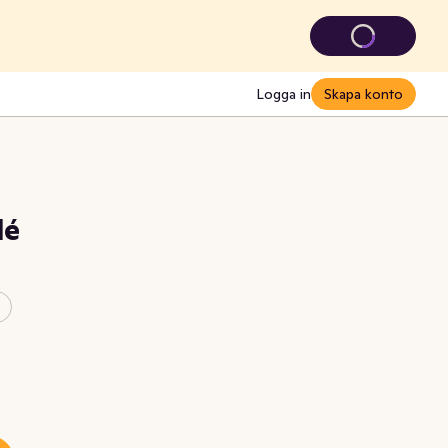
Logga in
Skapa konto
lé