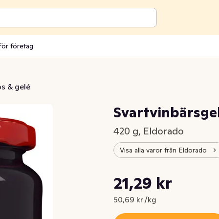
För företag
s & gelé
Svartvinbärsge
420 g, Eldorado
Visa alla varor från Eldorado
Styckpris: 50,69 kr /kg
21,29 kr
Nuvarande pris är: 21,29 kr
50,69 kr /kg