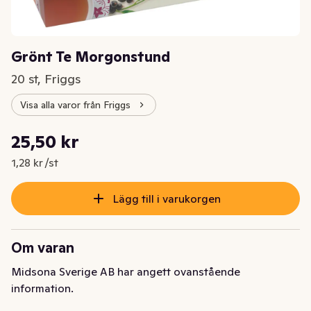
Grönt Te Morgonstund
20 st, Friggs
Visa alla varor från Friggs
Styckpris: 1,28 kr /st
25,50 kr
Nuvarande pris är: 25,50 kr
1,28 kr /st
Lägg till i varukorgen
Om varan
Midsona Sverige AB har angett ovanstående
information.