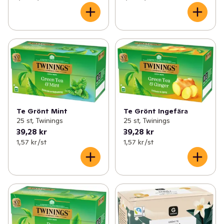
Te Grönt Mint
Te Grönt Ingefära
25 st, Twinings
25 st, Twinings
39,28 kr
39,28 kr
1,57 kr /st
1,57 kr /st