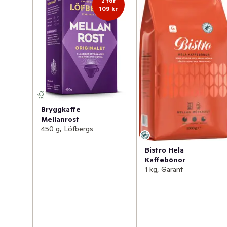
2 för
109 kr
Bryggkaffe
Mellanrost
450 g, Löfbergs
Bistro Hela
Kaffebönor
1 kg, Garant