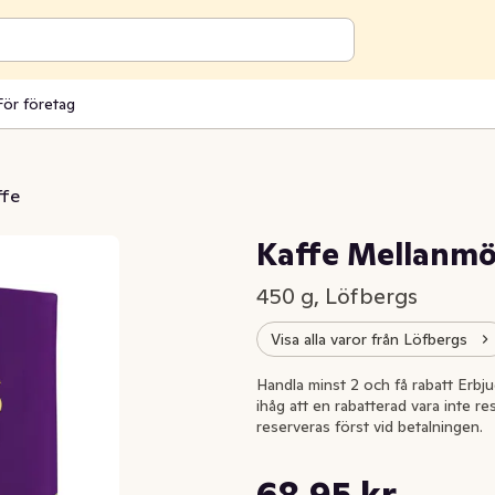
För företag
ffe
Kaffe Mellanm
450 g, Löfbergs
Visa alla varor från Löfbergs
Handla minst 2 och få rabatt Erbjud
ihåg att en rabatterad vara inte re
reserveras först vid betalningen.
Styckpris: 153,22 kr /kg