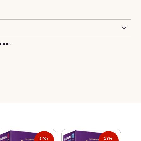
ännu.
2 för
2 för