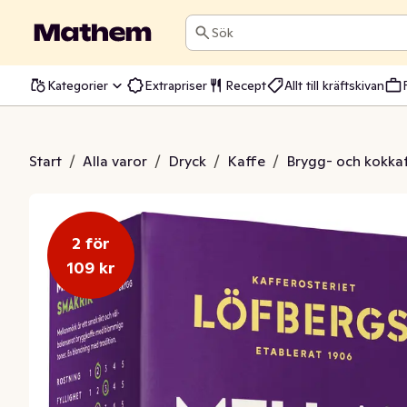
Sök
Kategorier
Extrapriser
Recept
Allt till kräftskivan
e Mellanmörk
Start
/
Alla varor
/
Dryck
/
Kaffe
/
Brygg- och kokka
2 för
109 kr