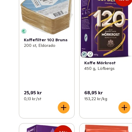
och påsen som plast. Filter och sump sorteras som 
matavfall och kan komposteras.
Kaffefilter 102 Bruna
200 st, Eldorado
Kaffe Mörkrost
450 g, Löfbergs
25,95 kr
68,95 kr
0,13 kr /st
153,22 kr /kg