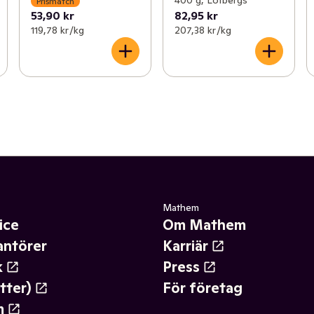
400 g, Löfbergs
Prismatch
53,90 kr
82,95 kr
119,78 kr /kg
207,38 kr /kg
Mathem
ice
Om Mathem
antörer
Karriär
k
Press
tter)
För företag
m