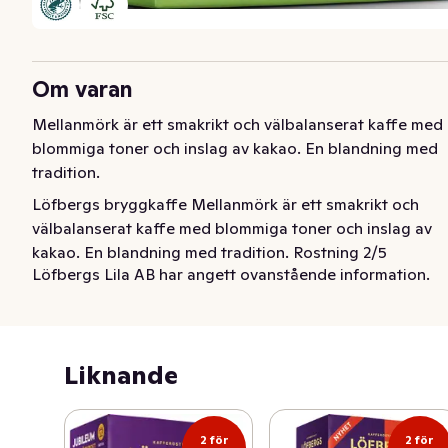
Om varan
Mellanmörk är ett smakrikt och välbalanserat kaffe med 
blommiga toner och inslag av kakao. En blandning med 
tradition.
Löfbergs bryggkaffe Mellanmörk är ett smakrikt och 
välbalanserat kaffe med blommiga toner och inslag av 
kakao. En blandning med tradition. Rostning 2/5 
Löfbergs Lila AB har angett ovanstående information.
Fyllighet 3/5 Syrlighet 2/5. BRYGGKAFFET är 100% 
arabicakaffe från Syd- och Centralamerika, Östafrika 
samt Sydostasien. Kaffet är certifierat av Rainforest 
Alliance, vilket är en oberoende organisation som 
Liknande
arbetar för att skapa hållbara försörjningsmöjligheter 
för kaffeodlare och att bevara den biologiska 
mångfalden. EN GOD KOPP KAFFE:

2 för
2 för
Vi rekommenderar att tillreda Mellanmörk i en 