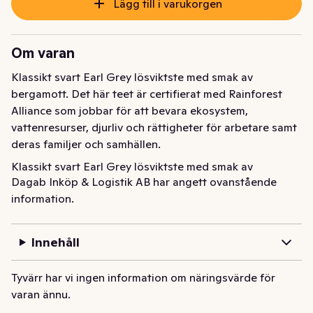
Lägg till i varukorgen
Om varan
Klassikt svart Earl Grey lösviktste med smak av 
bergamott. Det här teet är certifierat med Rainforest 
Alliance som jobbar för att bevara ekosystem, 
vattenresurser, djurliv och rättigheter för arbetare samt 
deras familjer och samhällen.
Klassikt svart Earl Grey lösviktste med smak av 
Dagab Inköp & Logistik AB har angett ovanstående
bergamott. Det här teet är certifierat med Rainforest 
information.
Alliance som jobbar för att bevara ekosystem, 
vattenresurser, djurliv och rättigheter för arbetare samt 
deras familjer och samhällen.
Innehåll
Tyvärr har vi ingen information om näringsvärde för
varan ännu.