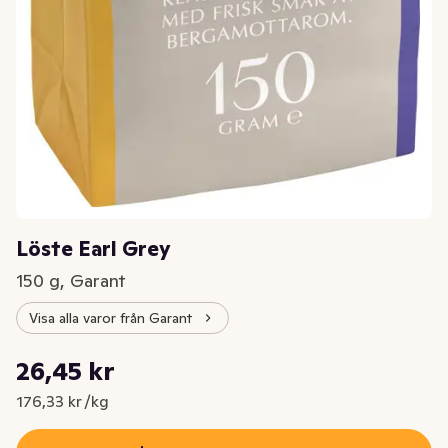
Löste Earl Grey
150 g, Garant
Visa alla varor från Garant
Styckpris: 176,33 kr /kg
26,45 kr
Nuvarande pris är: 26,45 kr
176,33 kr /kg