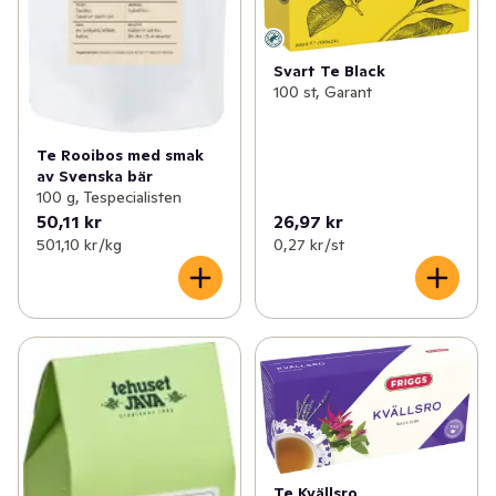
Svart Te Black
100 st, Garant
Te Rooibos med smak
av Svenska bär
100 g, Tespecialisten
50,11 kr
26,97 kr
501,10 kr /kg
0,27 kr /st
Te Kvällsro