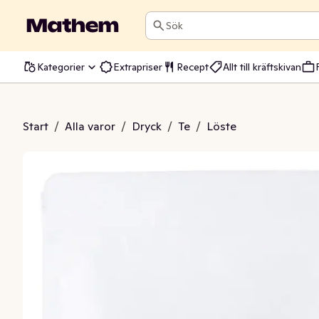
Sök
Kategorier
Extrapriser
Recept
Allt till kräftskivan
Grönt Skogsbär
Start
/
Alla varor
/
Dryck
/
Te
/
Löste