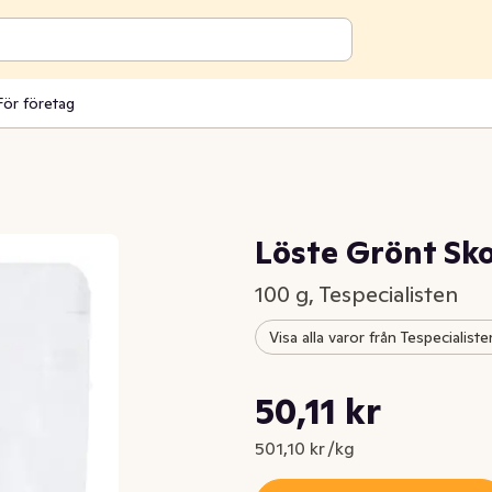
För företag
Löste Grönt Sk
100 g, Tespecialisten
Visa alla varor från Tespecialiste
Styckpris: 501,10 kr /kg
50,11 kr
Nuvarande pris är: 50,11 kr
501,10 kr /kg