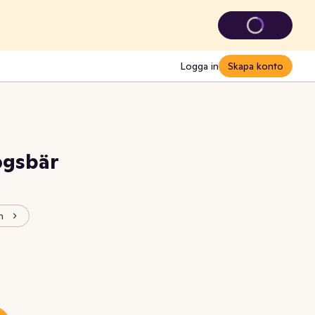
Logga in
Skapa konto
ogsbär
n