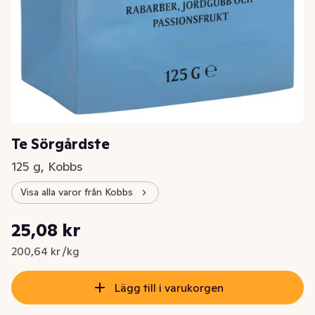
Te Sörgårdste
125 g, Kobbs
Visa alla varor från Kobbs
Styckpris: 200,64 kr /kg
25,08 kr
Nuvarande pris är: 25,08 kr
200,64 kr /kg
Lägg till i varukorgen