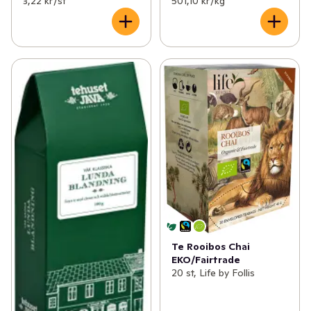
3,22 kr /st
501,10 kr /kg
Te Rooibos Chai
EKO/Fairtrade
20 st, Life by Follis