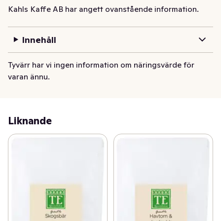
finmaskintesil eller ett finare tefilter när du brygger 
Kahls Kaffe AB har angett ovanstående information.
rooibos för att inte teet skall hamna i koppen, utan 
stanna i filtret.  Rooibos: 2-3g per kopp(200ml), 
Innehåll
vattentemperatur på 100 grader, brygg i 3-4 minuter.
Tyvärr har vi ingen information om näringsvärde för
varan ännu.
Liknande