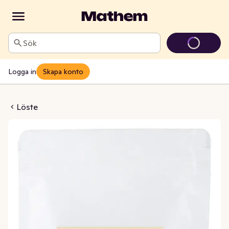
Sök
Logga in
Skapa konto
 smak av Svenska bär
Löste