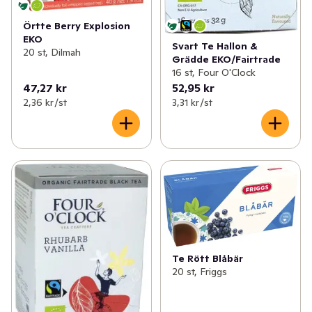
Örtte Berry Explosion
EKO
Svart Te Hallon &
20 st, Dilmah
Grädde EKO/Fairtrade
16 st, Four O'Clock
47,27 kr
52,95 kr
2,36 kr /st
3,31 kr /st
Te Rött Blåbär
20 st, Friggs