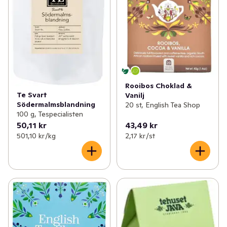
Rooibos Choklad &
Te Svart
Vanilj
Södermalmsblandning
20 st, English Tea Shop
100 g, Tespecialisten
50,11 kr
43,49 kr
501,10 kr /kg
2,17 kr /st