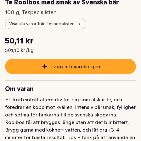
Te Rooibos med smak av Svenska bär
100 g, Tespecialisten
Visa alla varor från Tespecialisten
Styckpris: 501,10 kr /kg
50,11 kr
Nuvarande pris är: 50,11 kr
501,10 kr /kg
Lägg till i varukorgen
Om varan
Ett koffeinfritt alternativ för dig som älskar te, och 
föredrar en kopp mot kvällen. Intensiv bärsmak, fyllighet 
och sötma för tankarna till de svenska skogarna. 
Rooibos tål att bryggas länge utan att det blir bittert. 
Brygg gärna med kokhett vatten, och låt dra i 3-4 
minuter för bästa resultat. Tips – tänk på att använda en 