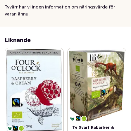
eller med en skvätt mjölk för extra rundhet. Drick varmt 
Tyvärr har vi ingen information om näringsvärde för
året runt, och låt gärna svalna till ett mildsött iste under 
varan ännu.
varma dagar. Perfekt även till dessert, exempelvis 
pannacotta med vanilj eller lakrits.
Liknande
Te Svart Rabarber &