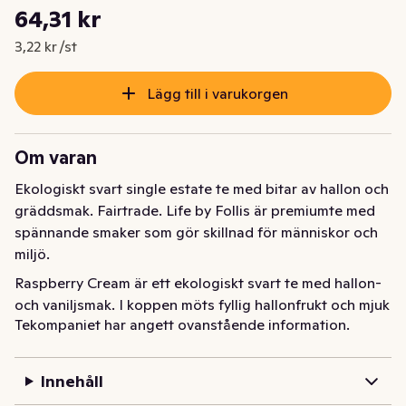
Styckpris: 3,22 kr /st
64,31 kr
Nuvarande pris är: 64,31 kr
3,22 kr /st
Lägg till i varukorgen
Om varan
Ekologiskt svart single estate te med bitar av hallon och 
gräddsmak. Fairtrade. Life by Follis är premiumte med 
spännande smaker som gör skillnad för människor och 
miljö.
Raspberry Cream är ett ekologiskt svart te med hallon- 
och vaniljsmak. I koppen möts fyllig hallonfrukt och mjuk 
Tekompaniet har angett ovanstående information.
gräddighet till en len, rund smak med vänlig sötma och 
ren avslutning. Balansen mellan bärig friskhet och 
krämig vanilj gör teet lätt att tycka om och lika självklart 
Innehåll
till frukost som till eftermiddagsfika. Servera som det är 