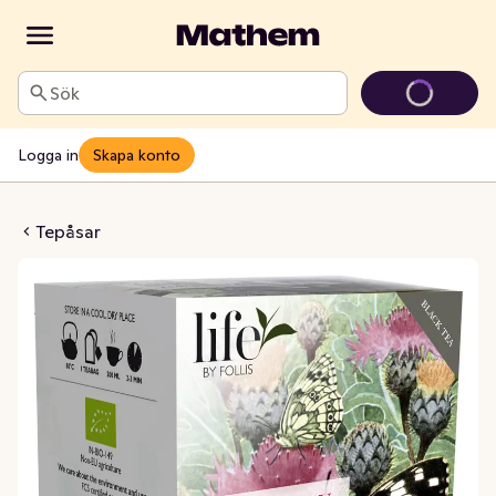
Sök
Logga in
Skapa konto
& Grädde EKO/Fairtrade
Tepåsar