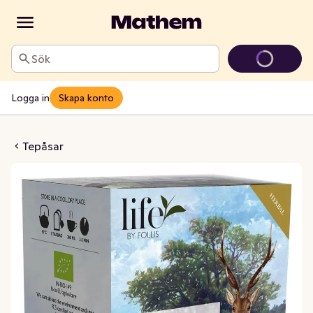
Sök
Logga in
Skapa konto
int EKO/Fairtrade
Tepåsar