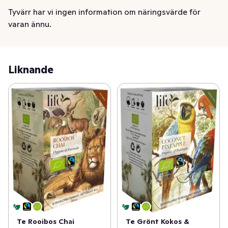
måltid eller när du vill ha ett lätt och tydligt fräscht te 
Tyvärr har vi ingen information om näringsvärde för
utan beska. Gott varmt och även fint som iskall 
varan ännu.
törstsläckare varma dagar.
Liknande
Te Rooibos Chai
Te Grönt Kokos &