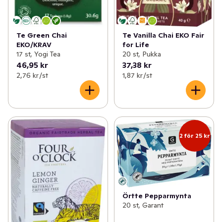
Te Vanilla Chai EKO Fair
Te Green Chai
for Life
EKO/KRAV
20 st, Pukka
17 st, Yogi Tea
46,95 kr
37,38 kr
2,76 kr /st
1,87 kr /st
2 för 25 kr
Örtte Pepparmynta
20 st, Garant