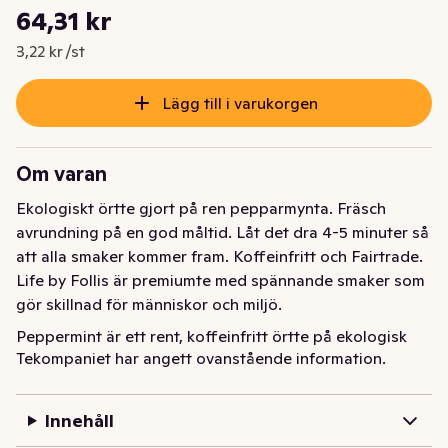
Styckpris: 3,22 kr /st
64,31 kr
Nuvarande pris är: 64,31 kr
3,22 kr /st
Lägg till i varukorgen
Om varan
Ekologiskt örtte gjort på ren pepparmynta. Fräsch 
avrundning på en god måltid. Låt det dra 4-5 minuter så 
att alla smaker kommer fram. Koffeinfritt och Fairtrade. 
Life by Follis är premiumte med spännande smaker som 
gör skillnad för människor och miljö.
Peppermint är ett rent, koffeinfritt örtte på ekologisk 
Tekompaniet har angett ovanstående information.
pepparmynta. Doften är klart sval med aromatisk mint 
och koppen bjuder på frisk, ren smak över en mjuk, örtig 
bas. Brygg gärna lite längre så kommer hela den svalt 
Innehåll
uppfriskande karaktären fram. Ett självklart val efter en 