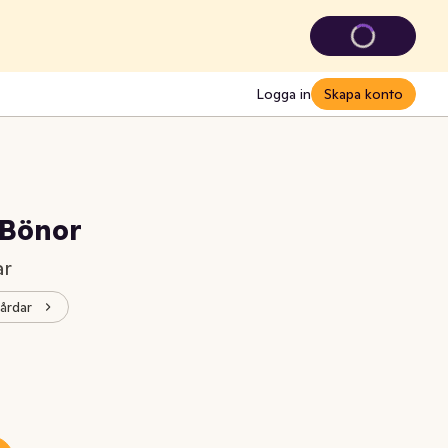
Logga in
Skapa konto
Bönor
ar
gårdar