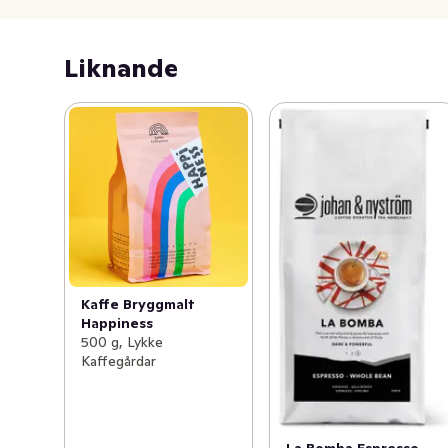
pesticider eller bekämpningsmedel och med kunskap av 
vad marknaden är villiga att betala lite mer för så kan vi 
höja producenternas löner och framför allt garantera en 
Liknande
produkt som ingen eller inget har tagit skada utav, för 
att du ska kunna njuta av en god kopp kaffe.
Kaffe Bryggmalt
Happiness
500 g, Lykke
Kaffegårdar