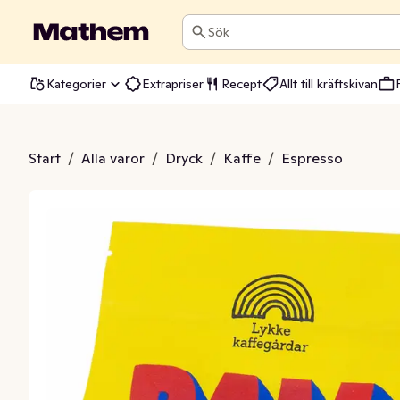
Sök
Kategorier
Extrapriser
Recept
Allt till kräftskivan
AM Hela Bönor
Start
/
Alla varor
/
Dryck
/
Kaffe
/
Espresso