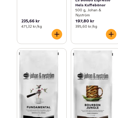
La Bomba Espresso
Hela Kaffebönor
500 g, Johan &
Nyström
235,66 kr
197,80 kr
471,32 kr /kg
395,60 kr /kg