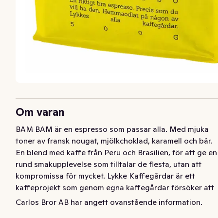
Om varan
BAM BAM är en espresso som passar alla. Med mjuka 
toner av fransk nougat, mjölkchoklad, karamell och bär. 
En blend med kaffe från Peru och Brasilien, för att ge en 
rund smakupplevelse som tilltalar de flesta, utan att 
kompromissa för mycket. Lykke Kaffegårdar är ett 
kaffeprojekt som genom egna kaffegårdar försöker att 
förändra och förbättra kaffeindustrin. Genom att kapa 
Carlos Bror AB har angett ovanstående information.
alla mellanhänder, odla ekologiskt utan varken 