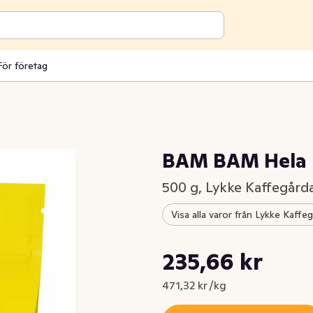
För företag
BAM BAM Hela 
500 g, Lykke Kaffegård
Visa alla varor från Lykke Kaffe
Styckpris: 471,32 kr /kg
235,66 kr
Nuvarande pris är: 235,66 kr
471,32 kr /kg