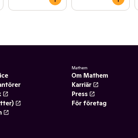
Mathem
ice
Om Mathem
antörer
Karriär
k
Press
tter)
För företag
m