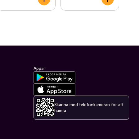
Appar
Skanna med telefonkameran för att
hämta