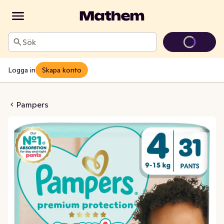
Sök
Logga in
Skapa konto
m Protection S4 9-15kg
Pampers