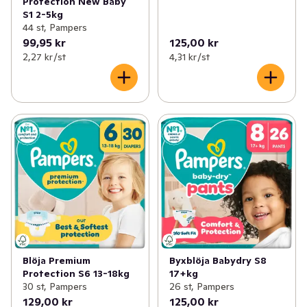
Protection New Baby
S1 2-5kg
44 st, Pampers
99,95 kr
125,00 kr
2,27 kr /st
4,31 kr /st
Blöja Premium
Byxblöja Babydry S8
Protection S6 13-18kg
17+kg
30 st, Pampers
26 st, Pampers
129,00 kr
125,00 kr