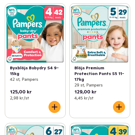
fuktindikator som hjälper dig att veta när det är dags 
för byte. Pampers sätter din bebis säkerhet först: 
Pampers Premium Protection Byxblöjor är 
dermatologiskt testade, godkända av dermatologerna i 
Skin Health Alliance och är testade och certifierade 
enligt OEKO-TEX® Standard 100. Vill du veta mer om 
materialen i Pampers blöjor? Besök pampers.se.
Byxblöja Babydry S4 9-
Blöja Premium
15kg
Protection Pants S5 11-
42 st, Pampers
17kg
29 st, Pampers
125,00 kr
129,00 kr
2,98 kr /st
4,45 kr /st