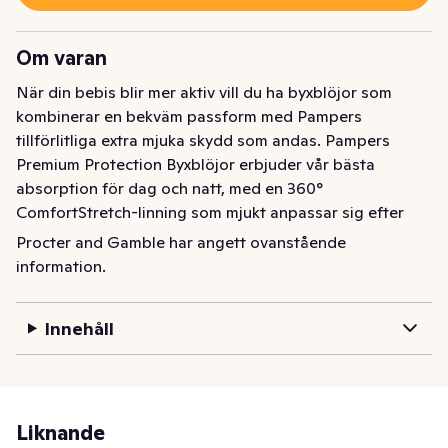
Om varan
När din bebis blir mer aktiv vill du ha byxblöjor som 
kombinerar en bekväm passform med Pampers 
tillförlitliga extra mjuka skydd som andas. Pampers 
Premium Protection Byxblöjor erbjuder vår bästa 
absorption för dag och natt, med en 360° 
ComfortStretch-linning som mjukt anpassar sig efter 
bebisens kropp när den rör sig och utforskar. De är 
Procter and Gamble har angett ovanstående
tillverkade av supermjuka material som andas och 
information.
omsluter bebisens hud medan Instant Absorb Core-
systemet snabbt transporterar bort fukt från känslig 
Innehåll
hud, och den unika Stop & Protect-fickan hjälper till att 
förhindra läckage baktill. Precis som alla Pampers-
byxblöjor är de enkla att byta även när din bebis rör sig: 
riv av sidorna, rulla ihop, fäst med tejpen och släng. 
Pampers Premium Protection Byxblöjor har också en 
Liknande