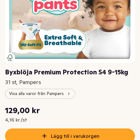
Byxblöja Premium Protection S4 9-15kg
31 st, Pampers
Visa alla varor från Pampers
Styckpris: 4,16 kr /st
129,00 kr
Nuvarande pris är: 129,00 kr
4,16 kr /st
Lägg till i varukorgen