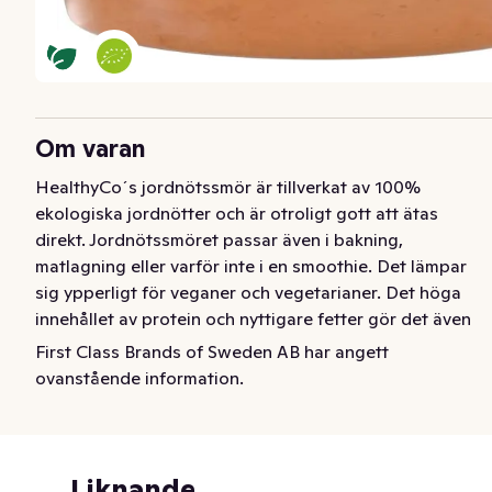
Om varan
HealthyCo´s jordnötssmör är tillverkat av 100% 
ekologiska jordnötter och är otroligt gott att ätas 
direkt. Jordnötssmöret passar även i bakning, 
matlagning eller varför inte i en smoothie. Det lämpar 
sig ypperligt för veganer och vegetarianer. Det höga 
innehållet av protein och nyttigare fetter gör det även 
till ett näringsrikt livsmedel.
First Class Brands of Sweden AB har angett
ovanstående information.
HealthyCo´s jordnötssmör är tillverkat av 100% 
ekologiska jordnötter och är otroligt gott att ätas 
direkt. Jordnötssmöret passar även i bakning, 
matlagning eller varför inte i en smoothie. Det lämpar 
Liknande
sig ypperligt för veganer och vegetarianer. Det höga 