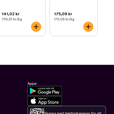
141,02 kr
175,09 kr
705,10 kr /kg
175,09 kr /kg
Appar
Skanna med telefonkameran för att