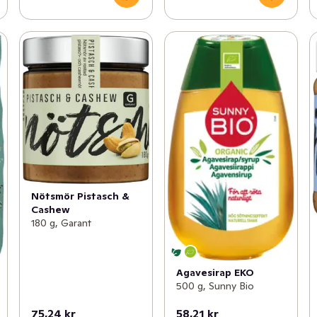
Nötsmör Pistasch &
Cashew
180 g, Garant
Agavesirap EKO
500 g, Sunny Bio
75,24 kr
58,21 kr