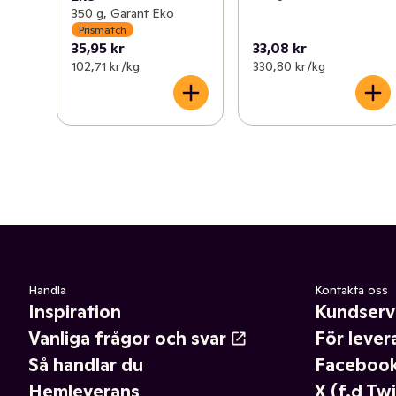
350 g, Garant Eko
Prismatch
35,95 kr
33,08 kr
102,71 kr /kg
330,80 kr /kg
Handla
Kontakta oss
Inspiration
Kundserv
Vanliga frågor och svar
För lever
Så handlar du
Faceboo
Hemleverans
X (f.d Twi