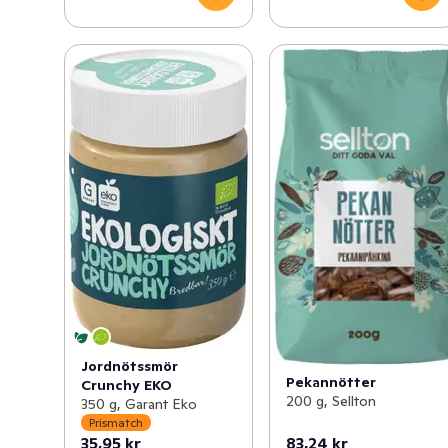
Jordnötssmör
Pekannötter
Crunchy EKO
200 g, Sellton
350 g, Garant Eko
Prismatch
35,95 kr
83,24 kr