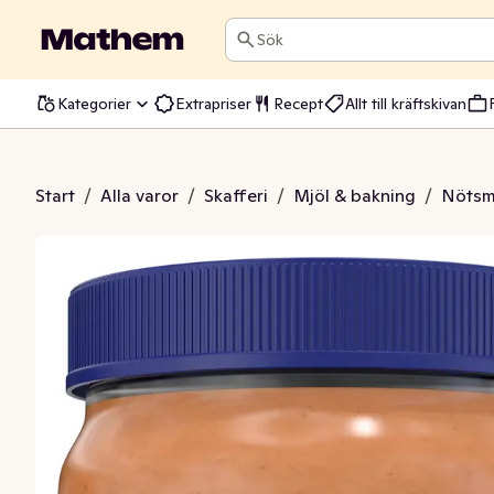
Sök
Kategorier
Extrapriser
Recept
Allt till kräftskivan
smör Crunchy EKO
Start
/
Alla varor
/
Skafferi
/
Mjöl & bakning
/
Nötsm