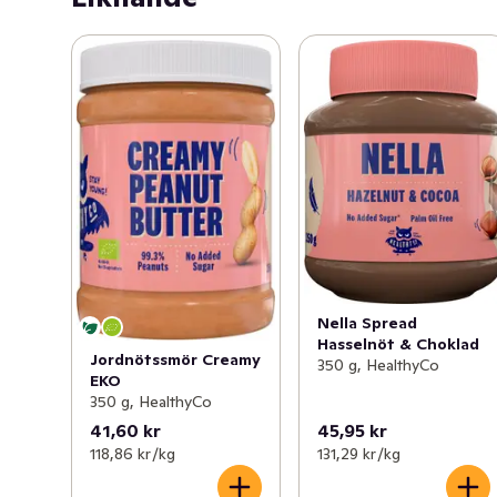
innehållet av protein och nyttigare fetter gör det även 
till ett näringsrikt livsmedel.
Nella Spread
Hasselnöt & Choklad
Jordnötssmör Creamy
350 g, HealthyCo
EKO
350 g, HealthyCo
41,60 kr
45,95 kr
118,86 kr /kg
131,29 kr /kg