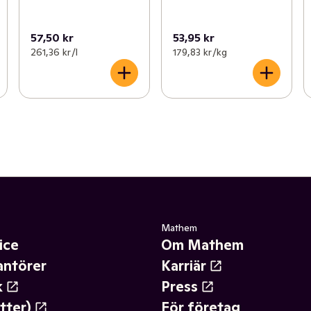
57,50 kr
53,95 kr
261,36 kr /l
179,83 kr /kg
Mathem
ice
Om Mathem
antörer
Karriär
k
Press
tter)
För företag