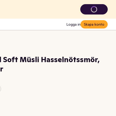
Logga in
Skapa konto
Soft Müsli Hasselnötssmör,
r