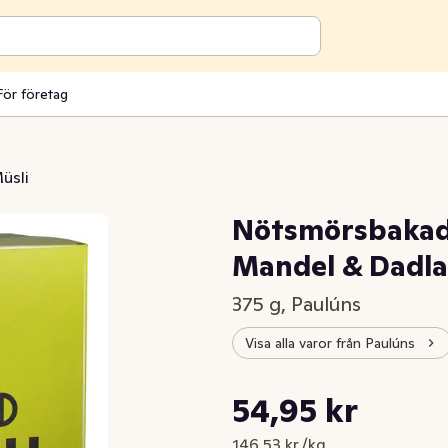
För företag
üsli
Nötsmörsbakad 
Mandel & Dadla
375 g, Paulúns
Visa alla varor från Paulúns
Styckpris: 146,53 kr /kg
54,95 kr
Nuvarande pris är: 54,95 kr
146,53 kr /kg