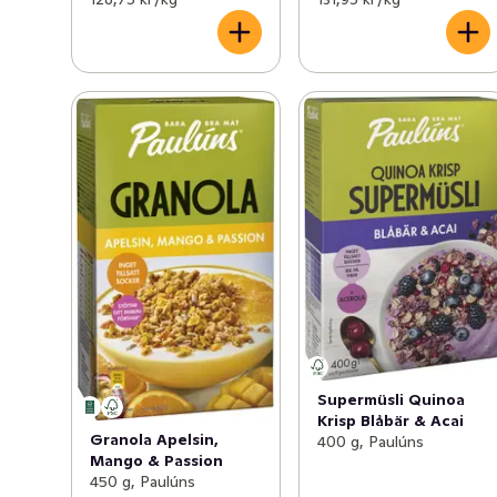
havregryn, ugnsrostade krispiga frön och en generös 
mängd nötter och torkad frukt. De nötsmörsbakade 
havregrynen bidrar till en mer mjuk konsistens och härlig 
rik nötsmak och skapar en helt ny typ av 
müsliupplevelse. 

Råvarorna i produkten är utvalda lika mycket för sin 
goda smak som för sitt höga näringsvärde. Dessutom är 
den fullproppad med allt det goda som inte syns - 
antioxidanter, vitaminer, mineraler, fiber och fullkorn. 
Och helt utan tillsatser, tillsatt socker, sötningsmedel, 
tomma kalorier och annat du inte behöver. Så varsågod, 
njut av Paulúns Soft Müsli som en del i en välbalanserad 
kost och en hälsosam livsstil. Mer information om 
Paulúns och recept hittar du på pauluns.se.
Supermüsli Quinoa
Krisp Blåbär & Acai
Granola Apelsin,
400 g, Paulúns
Mango & Passion
450 g, Paulúns