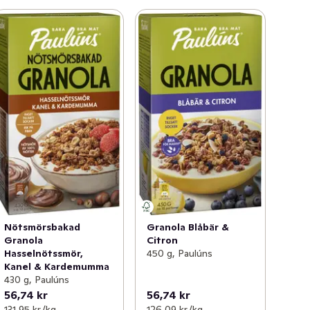
Nötsmörsbakad
Granola Blåbär &
Granola
Citron
Hasselnötssmör,
450 g, Paulúns
Kanel & Kardemumma
430 g, Paulúns
56,74 kr
56,74 kr
131,95 kr /kg
126,09 kr /kg