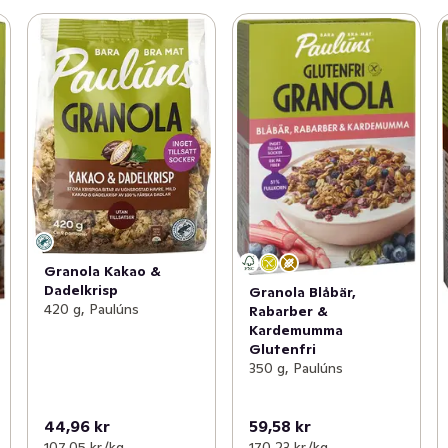
Granola Kakao &
Dadelkrisp
Granola Blåbär,
420 g, Paulúns
Rabarber &
Kardemumma
Glutenfri
350 g, Paulúns
44,96 kr
59,58 kr
107,05 kr /kg
170,23 kr /kg