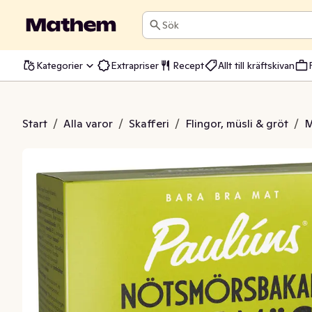
Sök
Kategorier
Extrapriser
Recept
Allt till kräftskivan
 Hasselnötssmör, Mandel & Dadlar
Start
/
Alla varor
/
Skafferi
/
Flingor, müsli & gröt
/
M