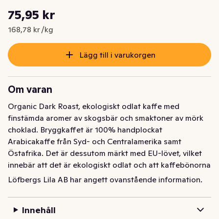
Styckpris: 168,78 kr /kg
75,95 kr
Nuvarande pris är: 75,95 kr
168,78 kr /kg
Lägg till i varukorgen
Om varan
Organic Dark Roast, ekologiskt odlat kaffe med 
finstämda aromer av skogsbär och smaktoner av mörk 
choklad. Bryggkaffet är 100% handplockat 
Arabicakaffe från Syd- och Centralamerika samt 
Östafrika. Det är dessutom märkt med EU-lövet, vilket 
innebär att det är ekologiskt odlat och att kaffebönorna 
har fått växa och mogna utan konstgödning och 
Löfbergs Lila AB har angett ovanstående information.
kemiska bekämpningsmedel. EN GOD KOPP KAFFE: Vi 
rekommenderar att tillreda Organic dark roast i en 
Innehåll
kaffebryggare. Innan du börjar brygga kaffet bör du se 