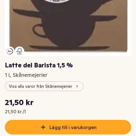
Latte del Barista 1,5 %
1 l, Skånemejerier
Visa alla varor från Skånemejerier
Styckpris: 21,50 kr /l
21,50 kr
Nuvarande pris är: 21,50 kr
21,50 kr /l
Lägg till i varukorgen