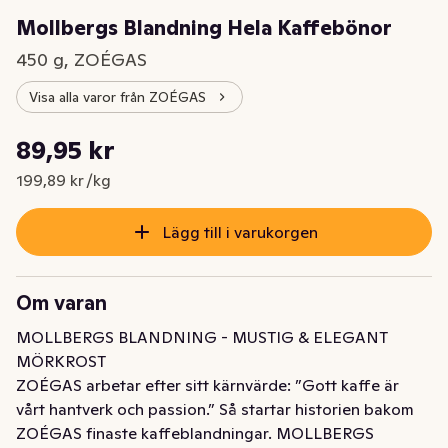
Mollbergs Blandning Hela Kaffebönor
450 g, ZOÉGAS
Visa alla varor från ZOÉGAS
Styckpris: 199,89 kr /kg
89,95 kr
Nuvarande pris är: 89,95 kr
199,89 kr /kg
Lägg till i varukorgen
Om varan
MOLLBERGS BLANDNING - MUSTIG & ELEGANT 
MÖRKROST 

ZOÉGAS arbetar efter sitt kärnvärde: ”Gott kaffe är 
vårt hantverk och passion.” Så startar historien bakom 
ZOÉGAS finaste kaffeblandningar. MOLLBERGS 