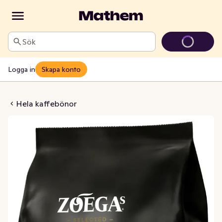
Sök
Logga in
Skapa konto
dning Hela Kaffebönor
Hela kaffebönor