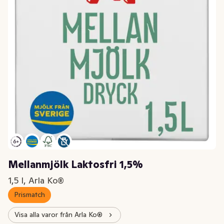
Mellanmjölk Laktosfri 1,5%
1,5 l, Arla Ko®
Prismatch
Visa alla varor från Arla Ko®