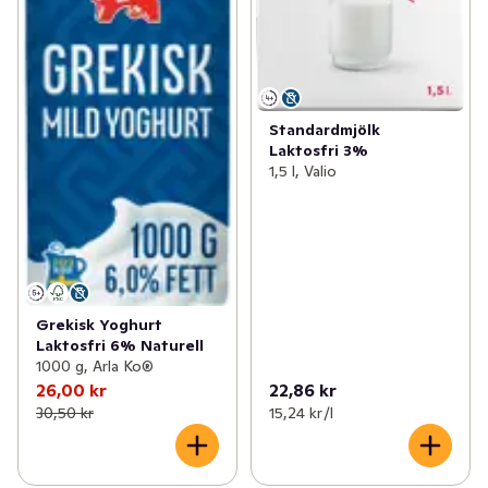
Standardmjölk
Laktosfri 3%
1,5 l, Valio
Grekisk Yoghurt
Laktosfri 6% Naturell
1000 g, Arla Ko®
26,00 kr
22,86 kr
30,50 kr
15,24 kr /l