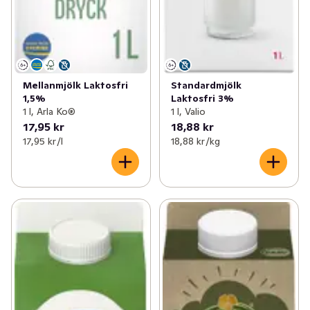
Mellanmjölk Laktosfri
Standardmjölk
1,5%
Laktosfri 3%
1 l, Arla Ko®
1 l, Valio
17,95 kr
18,88 kr
17,95 kr /l
18,88 kr /kg