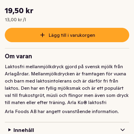
Styckpris: 13,00 kr /l
19,50 kr
Nuvarande pris är: 19,50 kr
13,00 kr /l
Lägg till i varukorgen
Om varan
Laktosfri mellanmjölkdryck gjord på svensk mjölk från 
Arlagårdar. Mellanmjölkdrycken är framtagen för vuxna 
och barn med laktosintolerans och är därför fri från 
laktos. Den har en fyllig mjölksmak och är ett populärt 
val till frukostgröt, müsli och flingor men även som dryck 
till maten eller efter träning. Arla Ko® laktosfri 
mellanmjölkdryck är en naturlig källa till bland annat 
Arla Foods AB har angett ovanstående information.
protein, kalcium och vitamin B12. Protein bidrar till 
muskeluppbyggnad och kalcium behövs för att 
Innehåll
bibehålla en normal benstomme. Varumärket  Arla Ko® 