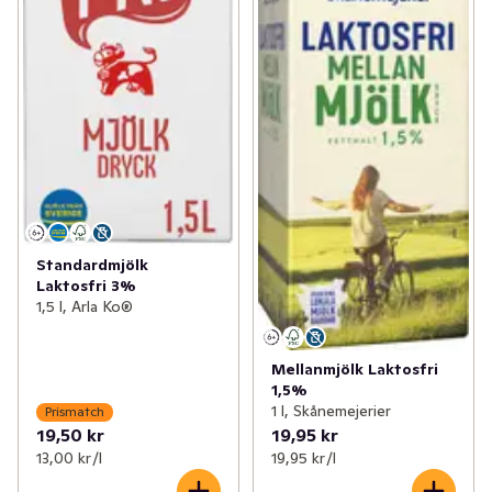
Standardmjölk
Laktosfri 3%
1,5 l, Arla Ko®
Mellanmjölk Laktosfri
1,5%
1 l, Skånemejerier
Prismatch
19,50 kr
19,95 kr
13,00 kr /l
19,95 kr /l