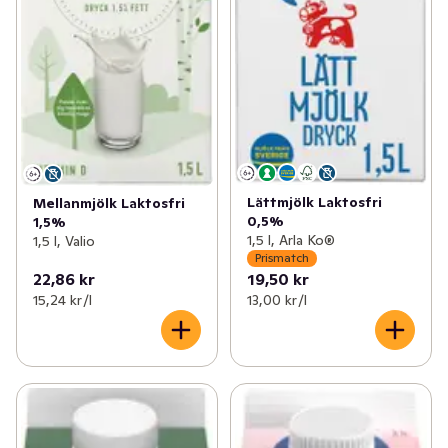
Lättmjölk Laktosfri
Mellanmjölk Laktosfri
0,5%
1,5%
1,5 l, Arla Ko®
1,5 l, Valio
Prismatch
22,86 kr
19,50 kr
15,24 kr /l
13,00 kr /l