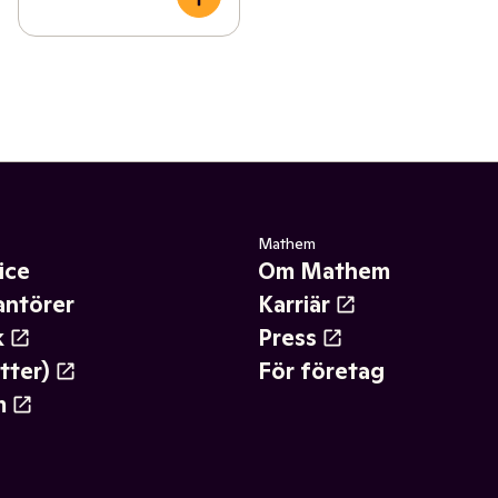
Mathem
ice
Om Mathem
antörer
Karriär
k
Press
tter)
För företag
m