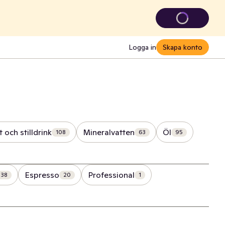
Logga in
Skapa konto
t och stilldrink
Mineralvatten
Öl
108
63
95
Espresso
Professional
38
20
1