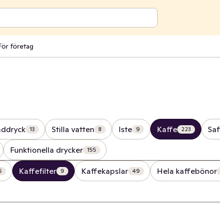
För företag
addryck
Stilla vatten
Iste
Kaffe
Saf
13
8
9
223
Funktionella drycker
155
Kaffefilter
Kaffekapslar
Hela kaffebönor
6
9
49