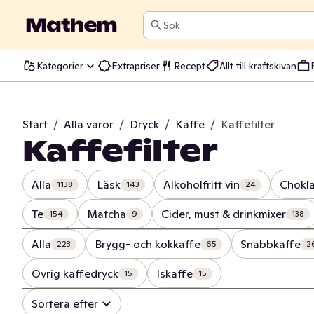
Sök
Kategorier
Extrapriser
Recept
Allt till kräftskivan
Start
/
Alla varor
/
Dryck
/
Kaffe
/
Kaffefilter
Kaffefilter
Alla
Läsk
Alkoholfritt vin
Chokl
1138
143
24
Te
Matcha
Cider, must & drinkmixer
154
9
138
Alla
Brygg- och kokkaffe
Snabbkaffe
223
65
2
Övrig kaffedryck
Iskaffe
15
15
Sortera efter