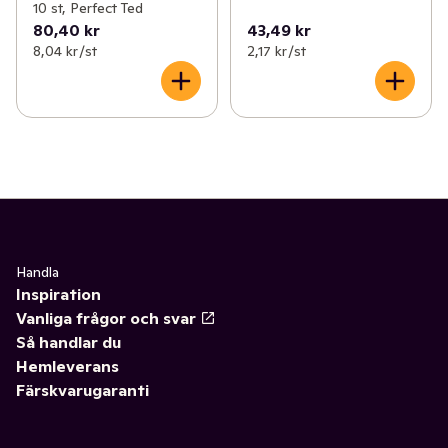
10 st, Perfect Ted
80,40 kr
43,49 kr
8,04 kr /st
2,17 kr /st
Handla
Inspiration
Vanliga frågor och svar
Så handlar du
Hemleverans
Färskvarugaranti