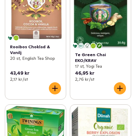
Rooibos Choklad &
Vanilj
Te Green Chai
20 st, English Tea Shop
EKO/KRAV
17 st, Yogi Tea
43,49 kr
46,95 kr
2,17 kr /st
2,76 kr /st