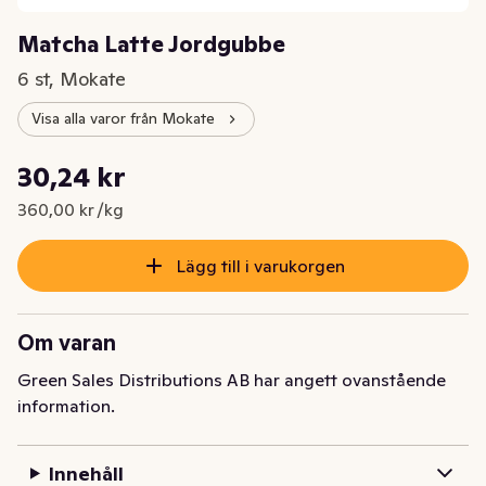
Matcha Latte Jordgubbe
6 st, Mokate
Visa alla varor från Mokate
Styckpris: 360,00 kr /kg
30,24 kr
Nuvarande pris är: 30,24 kr
360,00 kr /kg
Lägg till i varukorgen
Om varan
Green Sales Distributions AB har angett ovanstående
information.
Innehåll