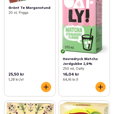
Grönt Te Morgonstund
20 st, Friggs
Havredryck Matcha
Jordgubbe 2,8%
250 ml, Oatly
25,50 kr
16,04 kr
1,28 kr /st
64,16 kr /l