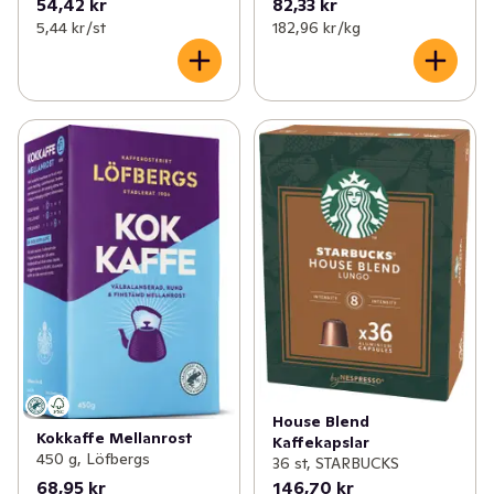
54,42 kr
82,33 kr
5,44 kr /st
182,96 kr /kg
House Blend
Kokkaffe Mellanrost
Kaffekapslar
450 g, Löfbergs
36 st, STARBUCKS
68,95 kr
146,70 kr