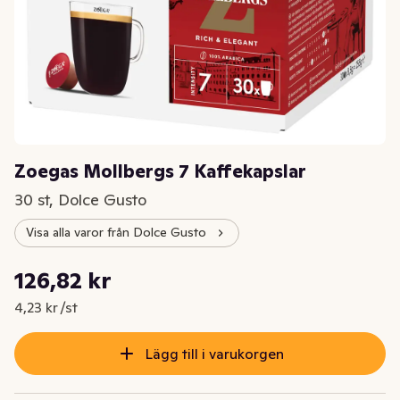
Zoegas Mollbergs 7 Kaffekapslar
30 st, Dolce Gusto
Visa alla varor från Dolce Gusto
Styckpris: 4,23 kr /st
126,82 kr
Nuvarande pris är: 126,82 kr
4,23 kr /st
Lägg till i varukorgen