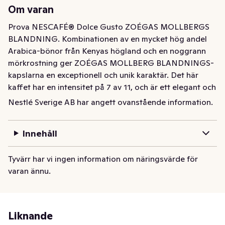
Om varan
Prova NESCAFÉ® Dolce Gusto ZOÉGAS MOLLBERGS 
BLANDNING. Kombinationen av en mycket hög andel 
Arabica-bönor från Kenyas högland och en noggrann 
mörkrostning ger ZOÉGAS MOLLBERG BLANDNINGS-
kapslarna en exceptionell och unik karaktär. Det här 
kaffet har en intensitet på 7 av 11, och är ett elegant och 
kraftigt kaffe med toner av svarta vinbär och kola 
Nestlé Sverige AB har angett ovanstående information.
balanserat med en lång och fantastisk eftersmak. Våra 
duktiga kaffespecialister har med den här blandningen 
Innehåll
av Arabica-bönor från Kenya och Central- och 
Sydamerika utvecklat ett delikat, fylligt och intensivt 
Tyvärr har vi ingen information om näringsvärde för
kaffe.
varan ännu.
Liknande