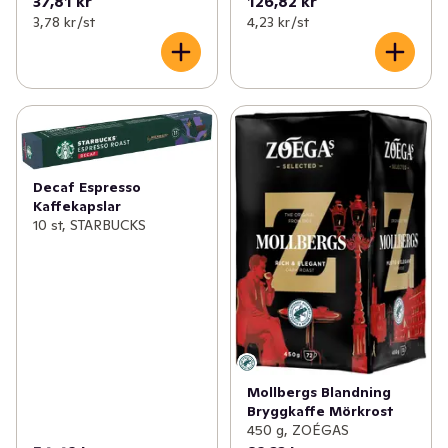
37,81 kr
126,82 kr
3,78 kr /st
4,23 kr /st
Decaf Espresso
Kaffekapslar
10 st, STARBUCKS
Mollbergs Blandning
Bryggkaffe Mörkrost
450 g, ZOÉGAS