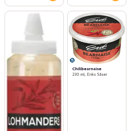
Chilibearnaise
230 ml, Eriks Såser