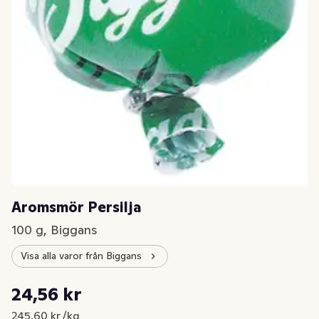
Aromsmör Persilja
100 g, Biggans
Visa alla varor från Biggans
Styckpris: 245,60 kr /kg
24,56 kr
Nuvarande pris är: 24,56 kr
245,60 kr /kg