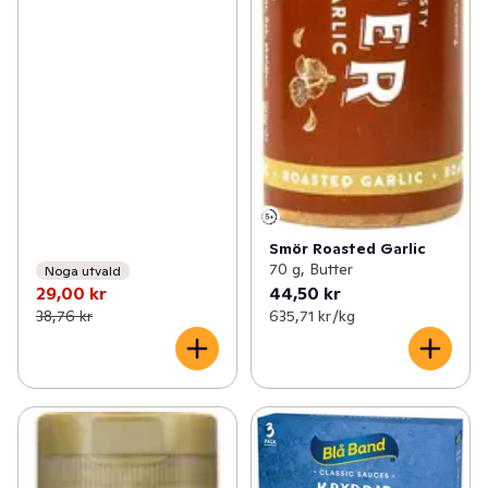
Smör Roasted Garlic
70 g, Butter
Noga utvald
29,00 kr
44,50 kr
38,76 kr
635,71 kr /kg