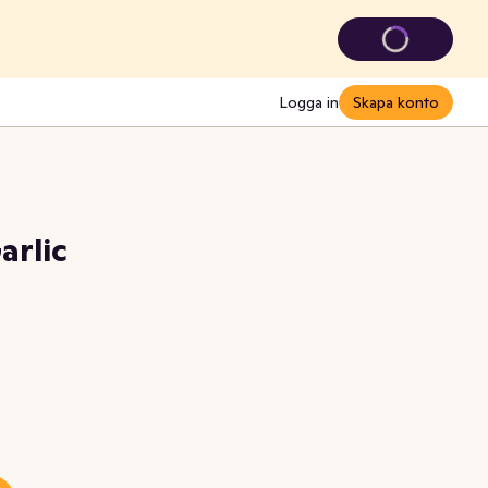
Logga in
Skapa konto
arlic