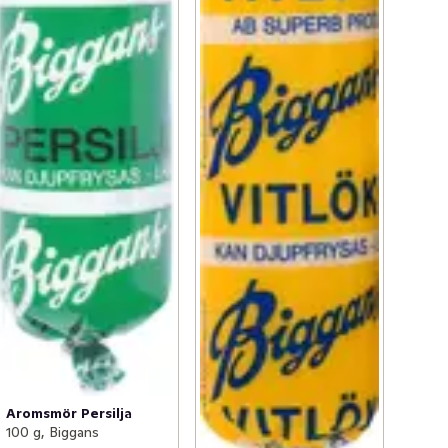
Aromsmör Persilja
100 g, Biggans