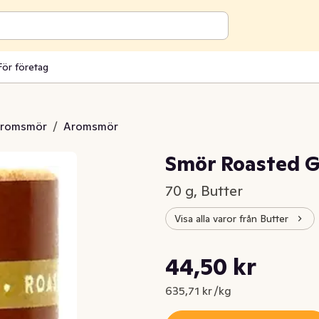
För företag
aromsmör
/
Aromsmör
Smör Roasted G
70 g, Butter
Visa alla varor från Butter
Styckpris: 635,71 kr /kg
44,50 kr
Nuvarande pris är: 44,50 kr
635,71 kr /kg