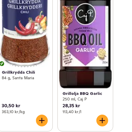
Grillkrydda Chili
84 g, Santa Maria
Grillolja BBQ Garlic
250 ml, Caj P
30,50 kr
28,35 kr
363,10 kr /kg
113,40 kr /l