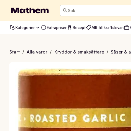
Sök
Kategorier
Extrapriser
Recept
Allt till kräftskivan
Roasted Garlic
Start
/
Alla varor
/
Kryddor & smaksättare
/
Såser & 