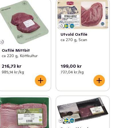
Utvald Oxfilè
ca 270 g, Scan
Oxfilé Mittbit
ca 220 g, Köttkultur
216,73 kr
199,00 kr
985,14 kr /kg
737,04 kr /kg