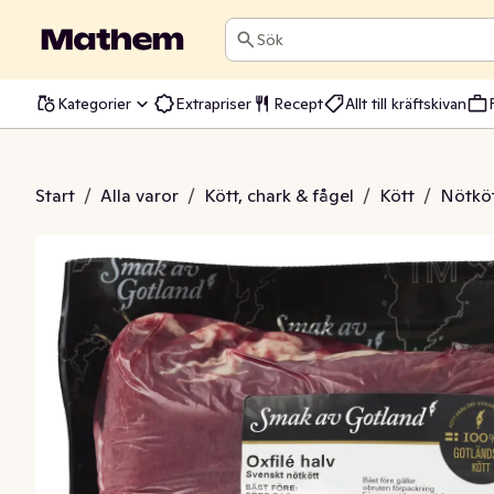
Sök
Kategorier
Extrapriser
Recept
Allt till kräftskivan
Oxfilé
Start
/
Alla varor
/
Kött, chark & fågel
/
Kött
/
Nötkö