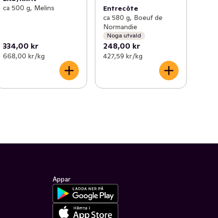
ca 500 g, Melins
Entrecôte
ca 580 g, Boeuf de
Normandie
Noga utvald
334,00 kr
248,00 kr
668,00 kr /kg
427,59 kr /kg
Appar