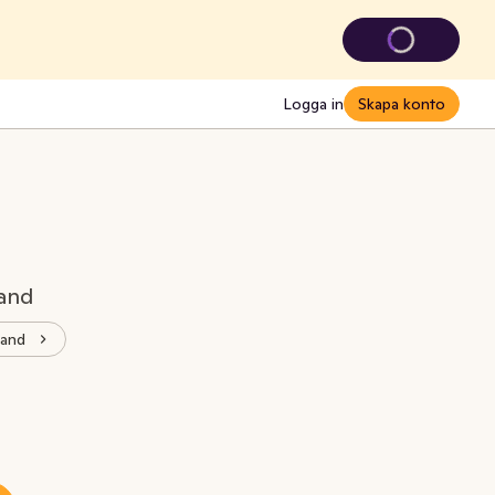
Logga in
Skapa konto
land
land