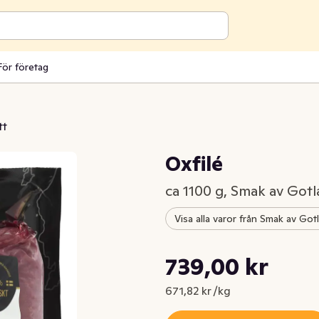
För företag
tt
Oxfilé
ca 1100 g, Smak av Got
Visa alla varor från Smak av Got
Styckpris: 671,82 kr /kg
739,00 kr
Nuvarande pris är: 739,00 kr
671,82 kr /kg