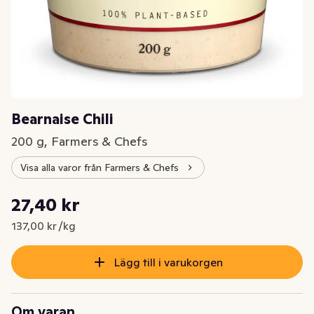
Bearnaise Chili
200 g, Farmers & Chefs
Visa alla varor från Farmers & Chefs
Styckpris: 137,00 kr /kg
27,40 kr
Nuvarande pris är: 27,40 kr
137,00 kr /kg
Lägg till i varukorgen
Om varan