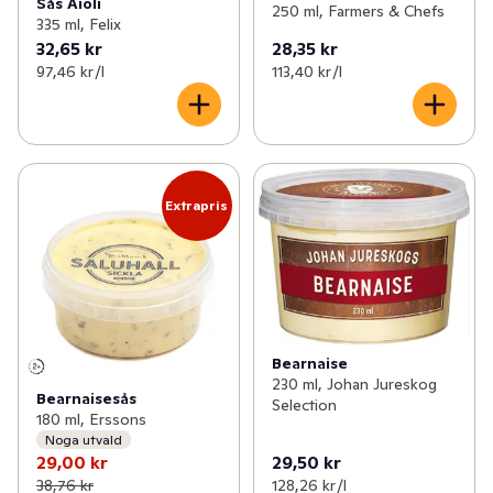
Sås Aioli
250 ml, Farmers & Chefs
335 ml, Felix
32,65 kr
28,35 kr
97,46 kr /l
113,40 kr /l
Extrapris
Bearnaise
230 ml, Johan Jureskog
Bearnaisesås
Selection
180 ml, Erssons
Noga utvald
29,00 kr
29,50 kr
38,76 kr
128,26 kr /l