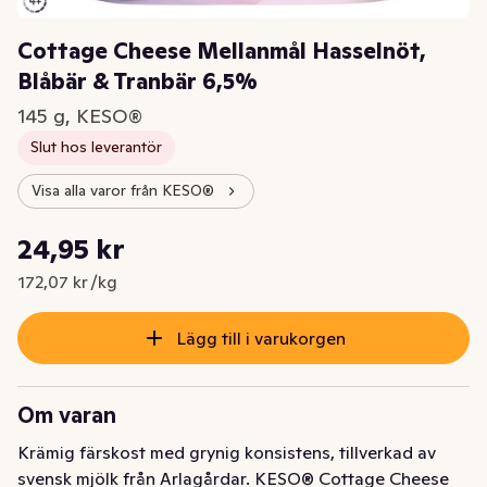
Cottage Cheese Mellanmål Hasselnöt,
Blåbär & Tranbär 6,5%
145 g, KESO®
Slut hos leverantör
Visa alla varor från KESO®
Styckpris: 172,07 kr /kg
24,95 kr
Nuvarande pris är: 24,95 kr
172,07 kr /kg
Lägg till i varukorgen
Om varan
Krämig färskost med grynig konsistens, tillverkad av 
svensk mjölk från Arlagårdar. KESO® Cottage Cheese 