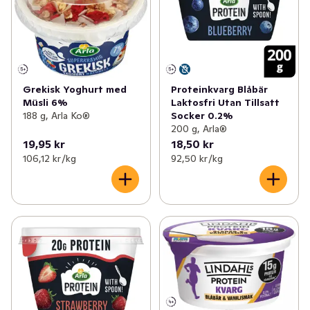
Grekisk Yoghurt med
Proteinkvarg Blåbär
Müsli 6%
Laktosfri Utan Tillsatt
188 g, Arla Ko®
Socker 0.2%
200 g, Arla®
19,95 kr
18,50 kr
106,12 kr /kg
92,50 kr /kg