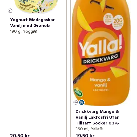
Yoghurt Madagaskar
Vanilj med Granola
190 g, Yoggi®
Drickkvarg Mango &
Vanilj Laktosfri Utan
Tillsatt Socker 0,1%
350 ml, Yalla®
20,50 kr
19,50 kr