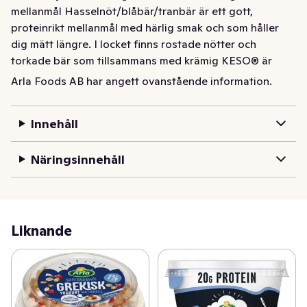
mellanmål Hasselnöt/blåbär/tranbär är ett gott, 
proteinrikt mellanmål med härlig smak och som håller 
dig mätt längre. I locket finns rostade nötter och 
torkade bär som tillsammans med krämig KESO® är 
perfekt att äta i farten. Innehåller 19g 
Arla Foods AB har angett ovanstående information.
protein/förpackning. Den blågula mjölkkannan 
garanterar 100 procent svensk mjölk.
Innehåll
Grynig färskost med krämig konsistens, tillverkad av 
svensk mjölk från Arlagårdar. KESO® Cottage Cheese 
Näringsinnehåll
mellanmål Hasselnöt/blåbär/tranbär är ett gott, 
proteinrikt mellanmål med härlig smak som håller dig 
mätt längre. I locket finns rostade nötter och torkade 
bär som tillsammans med krämig KESO® är perfekt att 
Liknande
äta i farten. Innehåller 16g protein/förpackning. Den 
blågula mjölkkannan garanterar 100 procent svensk 
mjölk.