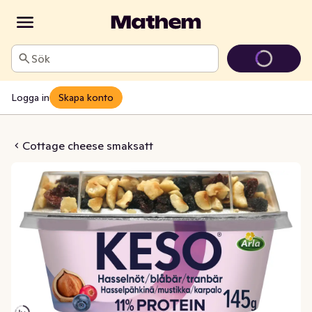
Sök
Logga in
Skapa konto
Hasselnöt, Blåbär & Tranbär 6,5%
Cottage cheese smaksatt