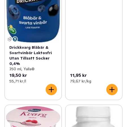
Drickkvarg Blåbär &
Svartvinbär Laktosfri
Utan Tillsatt Socker
0,4%
350 ml, Yalla®
19,50 kr
11,95 kr
55,71 kr /l
79,67 kr /kg