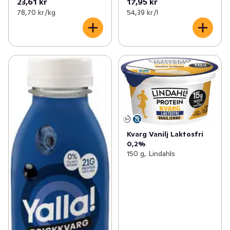
23,61 kr
17,95 kr
78,70 kr /kg
54,39 kr /l
Kvarg Vanilj Laktosfri
0,2%
150 g, Lindahls