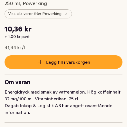
250 ml, Powerking
Visa alla varor från Powerking
Styckpris: 41,44 kr /l
10,36 kr
Nuvarande pris är: 10,36 kr
+ 1,00 kr pant
41,44 kr /l
Lägg till i varukorgen
Om varan
Energidryck med smak av vattenmelon. Hög koffeinhalt 
32 mg/100 ml. Vitaminberikad. 25 cl.
Dagab Inköp & Logistik AB har angett ovanstående
information.