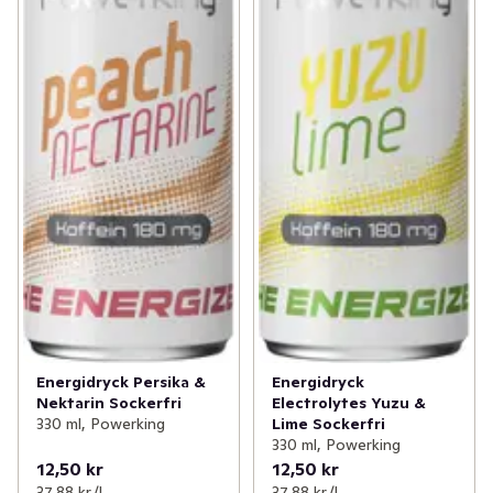
Energidryck Persika &
Energidryck
Nektarin Sockerfri
Electrolytes Yuzu &
330 ml, Powerking
Lime Sockerfri
330 ml, Powerking
12,50 kr
12,50 kr
37,88 kr /l
37,88 kr /l