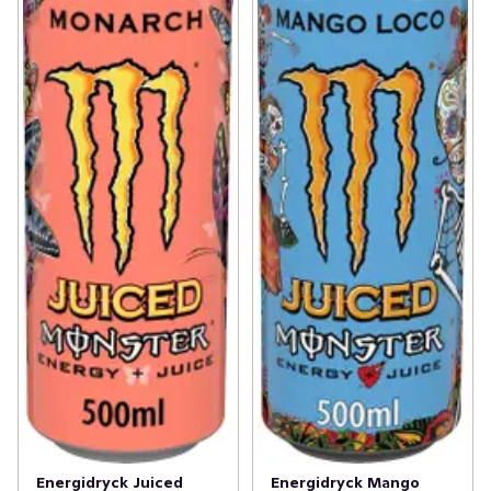
Energidryck Juiced
Energidryck Mango