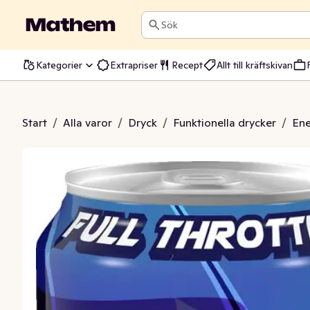
Sök
Kategorier
Extrapriser
Recept
Allt till kräftskivan
k Full Throttle Zero
Start
/
Alla varor
/
Dryck
/
Funktionella drycker
/
Ene