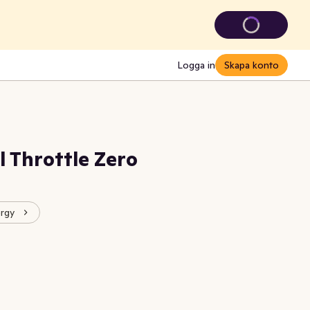
Logga in
Skapa konto
l Throttle Zero
ergy