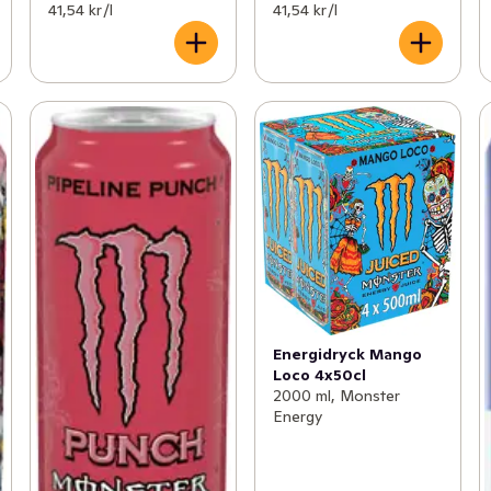
41,54 kr /l
41,54 kr /l
Energidryck Mango
Loco 4x50cl
2000 ml, Monster
Energy