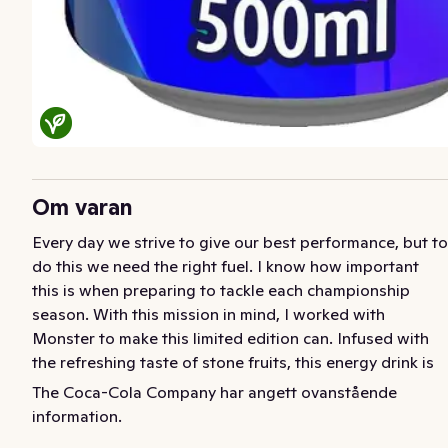
Om varan
Every day we strive to give our best performance, but to 
do this we need the right fuel. I know how important 
this is when preparing to tackle each championship 
season. With this mission in mind, I worked with 
Monster to make this limited edition can. Infused with 
the refreshing taste of stone fruits, this energy drink is 
packed with all the vegan ingredients needed to turbo 
The Coca-Cola Company har angett ovanstående
charge your drive. Wrapped in a bespoke design I co-
information.
created with Mad Dog Jones, this delicious formula will 