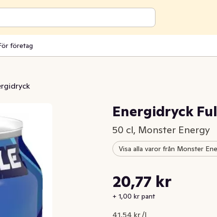
För företag
rgidryck
Energidryck Ful
50 cl, Monster Energy
Visa alla varor från Monster En
Styckpris: 41,54 kr /l
20,77 kr
Nuvarande pris är: 20,77 kr
+ 1,00 kr pant
41,54 kr /l