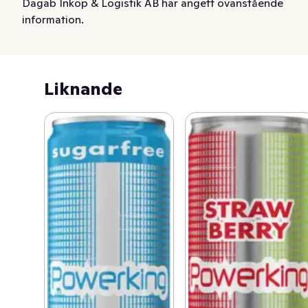
Dagab Inköp & Logistik AB har angett ovanstående
information.
Liknande