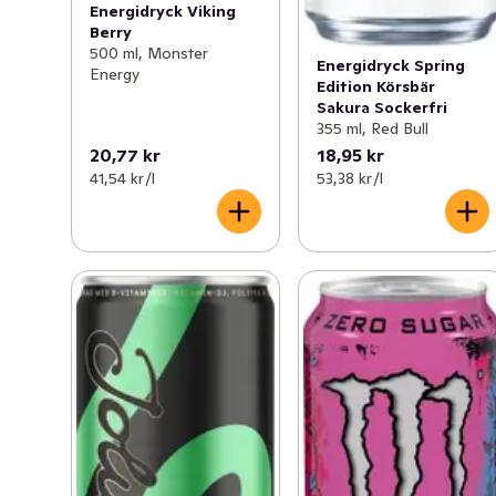
Energidryck Viking
Berry
500 ml, Monster
Energidryck Spring
Energy
Edition Körsbär
Sakura Sockerfri
355 ml, Red Bull
20,77 kr
18,95 kr
41,54 kr /l
53,38 kr /l