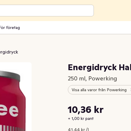
För företag
rgidryck
Energidryck Hal
250 ml, Powerking
Visa alla varor från Powerking
Styckpris: 41,44 kr /l
10,36 kr
Nuvarande pris är: 10,36 kr
+ 1,00 kr pant
41,44 kr /l