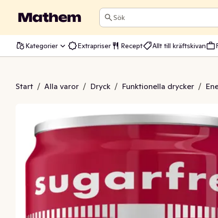
Sök
Kategorier
Extrapriser
Recept
Allt till kräftskivan
ck Hallon Sockerfri
Start
/
Alla varor
/
Dryck
/
Funktionella drycker
/
Ene