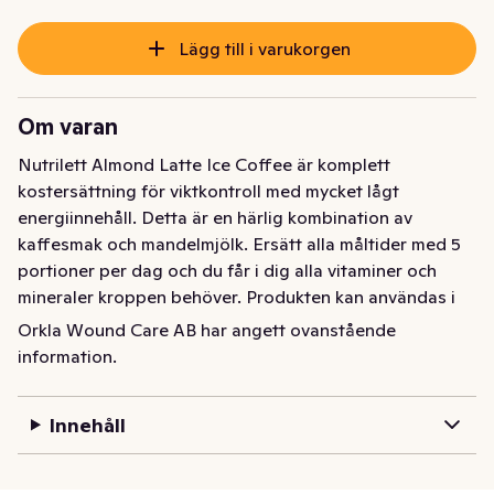
Lägg till i varukorgen
Om varan
Nutrilett Almond Latte Ice Coffee är komplett 
kostersättning för viktkontroll med mycket lågt 
energiinnehåll. Detta är en härlig kombination av 
kaffesmak och mandelmjölk. Ersätt alla måltider med 5 
portioner per dag och du får i dig alla vitaminer och 
mineraler kroppen behöver. Produkten kan användas i 
upp till 8 veckor och kan kombineras med andra VLCD-
Orkla Wound Care AB har angett ovanstående
produkter från Nutrilett. Drycken färdig att dricka direkt.
information.
Innehåll