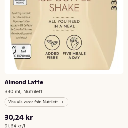
Almond Latte
330 ml, Nutrilett
Visa alla varor från Nutrilett
Styckpris: 91,64 kr /l
30,24 kr
Nuvarande pris är: 30,24 kr
91,64 kr /l