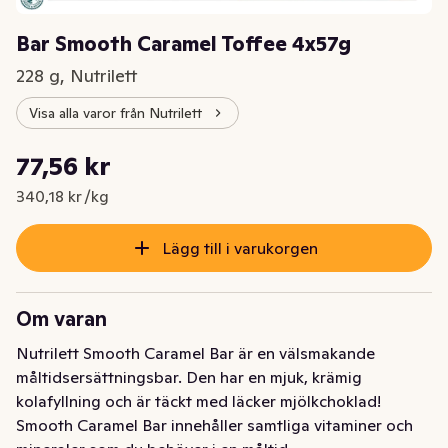
Bar Smooth Caramel Toffee 4x57g
228 g, Nutrilett
Visa alla varor från Nutrilett
Styckpris: 340,18 kr /kg
77,56 kr
Nuvarande pris är: 77,56 kr
340,18 kr /kg
Lägg till i varukorgen
Om varan
Nutrilett Smooth Caramel Bar är en välsmakande 
måltidsersättningsbar. Den har en mjuk, krämig 
kolafyllning och är täckt med läcker mjölkchoklad! 
Smooth Caramel Bar innehåller samtliga vitaminer och 