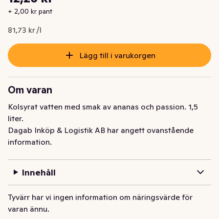
Nuvarande pris är: 12,26 kr
+ 2,00 kr pant
81,73 kr /l
Lägg till i varukorgen
Om varan
Kolsyrat vatten med smak av ananas och passion. 1,5 
liter.
Dagab Inköp & Logistik AB har angett ovanstående
information.
Innehåll
Tyvärr har vi ingen information om näringsvärde för
varan ännu.