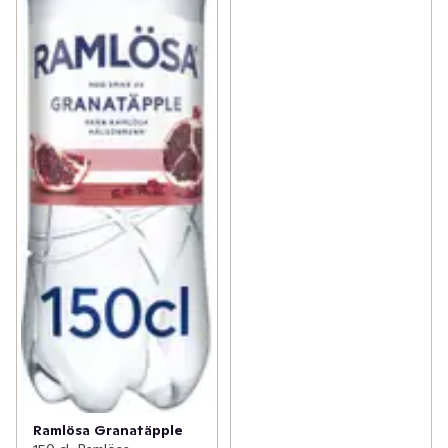
Ramlösa Granatäpple