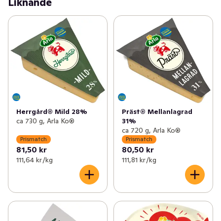
Liknande
100 procent svensk mjölk.
Herrgård® Mild 28%
Präst® Mellanlagrad
ca 730 g, Arla Ko®
31%
ca 720 g, Arla Ko®
Prismatch
Prismatch
81,50 kr
80,50 kr
111,64 kr /kg
111,81 kr /kg