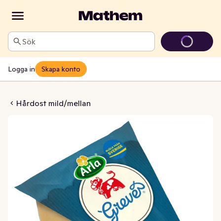
Sök
Logga in
Skapa konto
é® Mild 28%
Hårdost mild/mellan