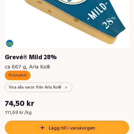
Grevé® Mild 28%
ca 667 g, Arla Ko®
Prismatch
Visa alla varor från Arla Ko®
Styckpris: 111,69 kr /kg
74,50 kr
Nuvarande pris är: 74,50 kr
111,69 kr /kg
Lägg till i varukorgen