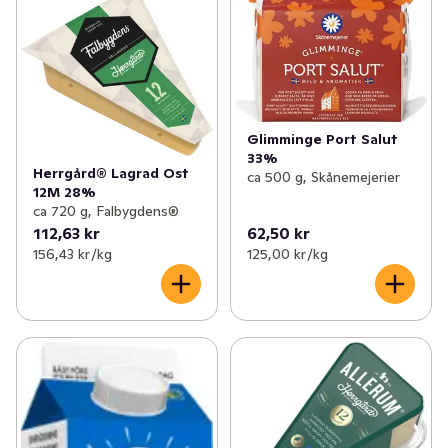
Glimminge Port Salut
33%
Herrgård® Lagrad Ost
ca 500 g, Skånemejerier
12M 28%
ca 720 g, Falbygdens®
112,63 kr
62,50 kr
156,43 kr /kg
125,00 kr /kg