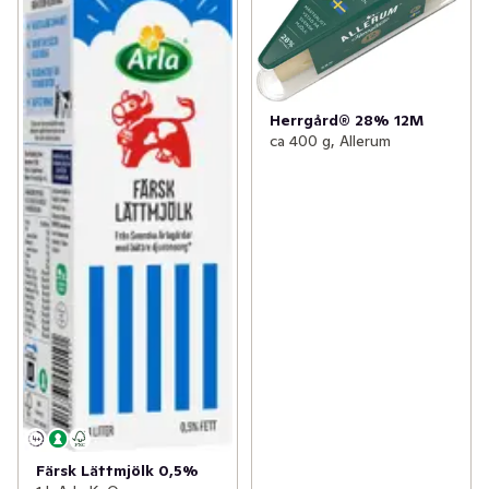
Herrgård® 28% 12M
ca 400 g, Allerum
Färsk Lättmjölk 0,5%