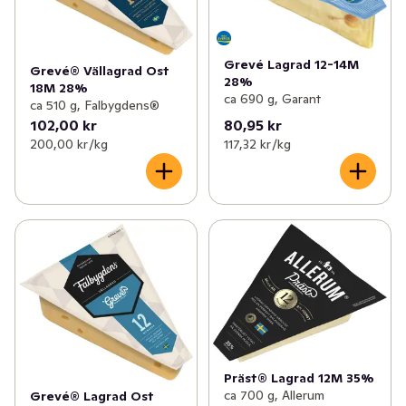
Grevé Lagrad 12-14M
Grevé® Vällagrad Ost
28%
18M 28%
ca 690 g, Garant
ca 510 g, Falbygdens®
102,00 kr
80,95 kr
200,00 kr /kg
117,32 kr /kg
Präst® Lagrad 12M 35%
ca 700 g, Allerum
Grevé® Lagrad Ost