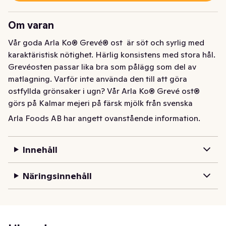
Om varan
Vår goda Arla Ko® Grevé® ost  är söt och syrlig med 
karaktäristisk nötighet. Härlig konsistens med stora hål. 
Grevéosten passar lika bra som pålägg som del av 
matlagning. Varför inte använda den till att göra 
ostfyllda grönsaker i ugn? Vår Arla Ko® Grevé ost® 
görs på Kalmar mejeri på färsk mjölk från svenska 
Arlagårdar. Varumärket Arla Ko® garanterar att osten är 
Arla Foods AB har angett ovanstående information.
gjord på 100 procent svensk mjölk
Vår goda Arla Ko® Grevé® är söt och syrlig med 
Innehåll
karaktäristisk nötighet. Härlig konsistens med stora hål. 
Osten passar lika bra som pålägg som del av 
Näringsinnehåll
matlagning. Varför inte använda den till att göra 
ostfyllda grönsaker i ugn? Vår Arla Ko® Grevé® görs på 
Kalmar mejeri på färsk mjölk från svenska Arlagårdar. 
Varumärket Arla Ko® garanterar att osten är gjord på 