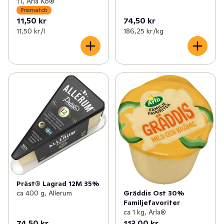
1 l, Arla Ko®
Prismatch
11,50 kr
74,50 kr
11,50 kr /l
186,25 kr /kg
Präst® Lagrad 12M 35%
ca 400 g, Allerum
Gräddis Ost 30%
Familjefavoriter
ca 1 kg, Arla®
74,50 kr
113,00 kr