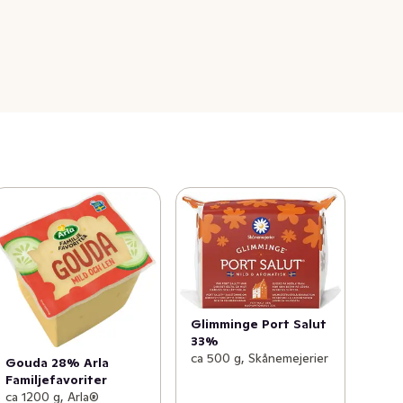
Glimminge Port Salut
33%
ca 500 g, Skånemejerier
Gouda 28% Arla
Familjefavoriter
ca 1200 g, Arla®