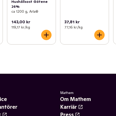
Hushållsost Götene
26%
ca 1200 g, Arla®
143,00 kr
37,81 kr
119,17 kr /kg
77,16 kr /kg
Mathem
ice
Om Mathem
antörer
Karriär
k
Press