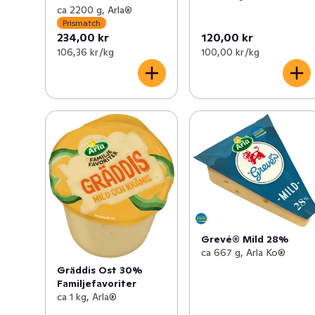
ca 2200 g, Arla®
Prismatch
234,00 kr
120,00 kr
106,36 kr /kg
100,00 kr /kg
Grevé® Mild 28%
ca 667 g, Arla Ko®
Gräddis Ost 30%
Familjefavoriter
ca 1 kg, Arla®