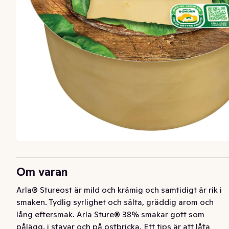
Om varan
Arla® Stureost är mild och krämig och samtidigt är rik i 
smaken. Tydlig syrlighet och sälta, gräddig arom och 
lång eftersmak. Arla Sture® 38% smakar gott som 
pålägg, i stavar och på ostbricka. Ett tips är att låta 