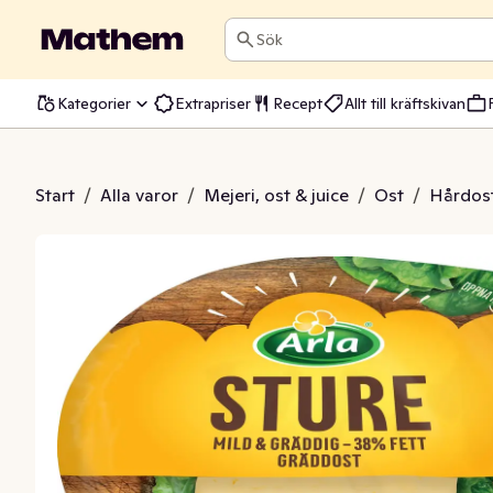
Sök
Kategorier
Extrapriser
Recept
Allt till kräftskivan
ost Sture 38%
Start
/
Alla varor
/
Mejeri, ost & juice
/
Ost
/
Hårdost