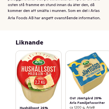
osten stå framme en stund innan du äter den, då 
kommer den att smälta i munnen. Som en del i Arlas 
hållbarhetsarbete är Stureosten nu vaxfri. Det ger också 
Arla Foods AB har angett ovanstående information.
mer ost för pengarna!
Arla® Stureost är mild och krämig och samtidigt är rik i 
smaken. Tydlig syrlighet och sälta, gräddig arom och 
Liknande
lång eftersmak. Arla Sture® 38% smakar gott som 
pålägg, i stavar och på ostbricka. Ett tips är att låta 
osten stå framme en stund innan du äter den, då 
kommer den att smälta i munnen. Som en del i Arlas 
hållbarhetsarbete är Stureosten nu vaxfri. Det ger också 
mer ost för pengarna!
Ost Jämtgård 28%
Arla Familjefavoriter
ca 1200 g, Arla®
Hushållsost 26%