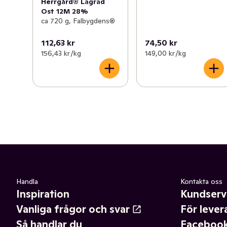
Herrgård® Lagrad
Ost 12M 28%
ca 720 g, Falbygdens®
112,63 kr
74,50 kr
156,43 kr /kg
149,00 kr /kg
Handla
Kontakta oss
Inspiration
Kundserv
Vanliga frågor och svar
För lever
Så handlar du
Faceboo