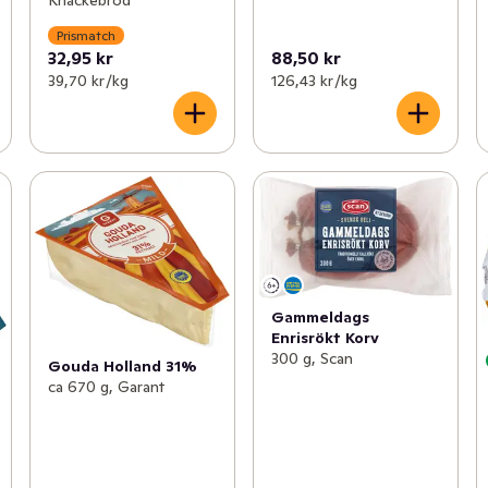
Knäckebröd
Prismatch
32,95 kr
88,50 kr
39,70 kr /kg
126,43 kr /kg
Gammeldags
Enrisrökt Korv
300 g, Scan
Gouda Holland 31%
ca 670 g, Garant