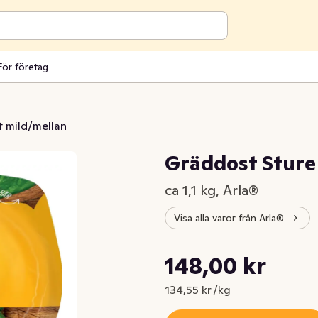
För företag
 mild/mellan
Gräddost Stur
ca 1,1 kg, Arla®
Visa alla varor från Arla®
Styckpris: 134,55 kr /kg
148,00 kr
Nuvarande pris är: 148,00 kr
134,55 kr /kg