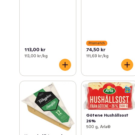
Prismatch
113,00 kr
74,50 kr
113,00 kr /kg
111,69 kr /kg
Götene Hushållsost
26%
500 g, Arla®