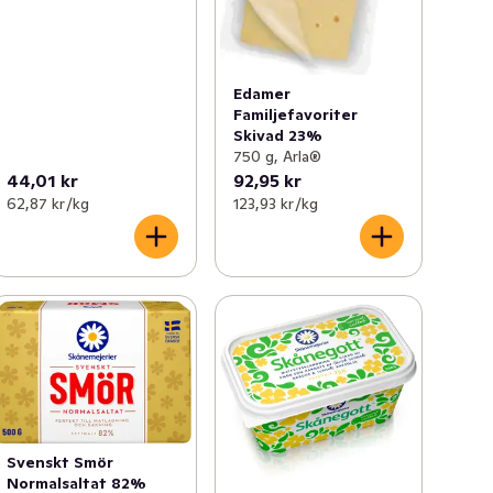
Edamer
Familjefavoriter
Skivad 23%
750 g, Arla®
44,01 kr
92,95 kr
62,87 kr /kg
123,93 kr /kg
Svenskt Smör
Normalsaltat 82%