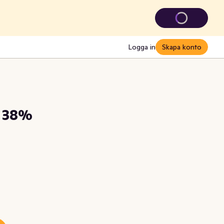
Logga in
Skapa konto
e 38%