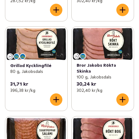
287,52 kr /kg
302,40 kr /kg
Bror Jakobs Rökta
Grillad Kycklingfilé
Skinka
80 g, Jakobsdals
100 g, Jakobsdals
31,71 kr
30,24 kr
396,38 kr /kg
302,40 kr /kg