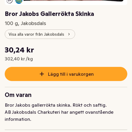
Bror Jakobs Gallerrökta Skinka
100 g, Jakobsdals
Visa alla varor från Jakobsdals
Styckpris: 302,40 kr /kg
30,24 kr
Nuvarande pris är: 30,24 kr
302,40 kr /kg
Lägg till i varukorgen
Om varan
Bror Jakobs gallerrökta skinka. Rökt och saftig.
AB Jakobsdals Charkuteri har angett ovanstående
information.