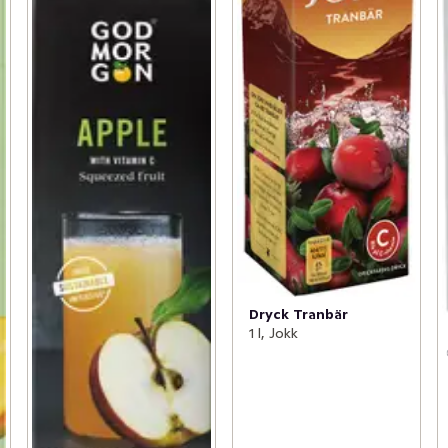
Dryck Tranbär
1 l, Jokk