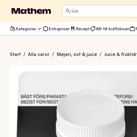
Sök
Kategorier
Extrapriser
Recept
Allt till kräftskivan
lsin med fruktkött
Start
/
Alla varor
/
Mejeri, ost & juice
/
Juice & fruktd