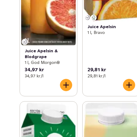
Juice Apelsin
1 l, Bravo
Juice Apelsin &
Blodgrape
1 l, God Morgon®
34,97 kr
29,81 kr
34,97 kr /l
29,81 kr /l