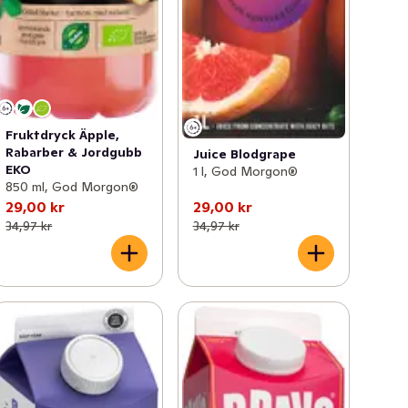
Fruktdryck Äpple,
Rabarber & Jordgubb
Juice Blodgrape
EKO
1 l, God Morgon®
850 ml, God Morgon®
29,00 kr
29,00 kr
34,97 kr
34,97 kr