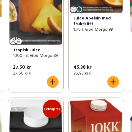
Juice Apelsin med
fruktkött
1,75 l, God Morgon®
Tropisk Juice
1000 ml, God Morgon®
27,50 kr
45,38 kr
27,50 kr /l
25,93 kr /l
Extrapris