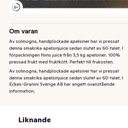
Om varan
Av solmogna, handplockade apelsiner har vi pressat 
denna smakrika apelsinjuice sedan slutet av 60-talet. I 
förpackningen finns juice från 3,5 kg apelsiner. 100% 
pressad frukt med fruktkött. Perfekt till frukosten.
Av solmogna, handplockade apelsiner har vi pressat 
denna smakrika apelsinjuice sedan slutet av 60-talet. I 
Eckes-Granini Sverige AB har angett ovanstående
förpackningen finns juice från 3,5 kg apelsiner. 100% 
information.
pressad frukt med fruktkött. Perfekt till frukosten.
Liknande