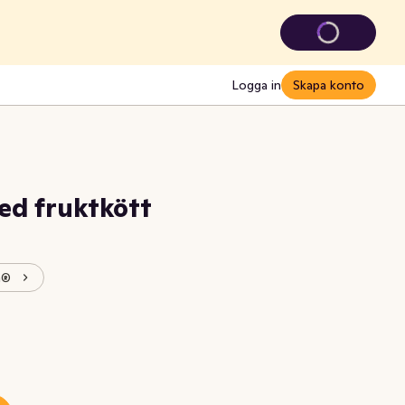
Logga in
Skapa konto
ed fruktkött
n®