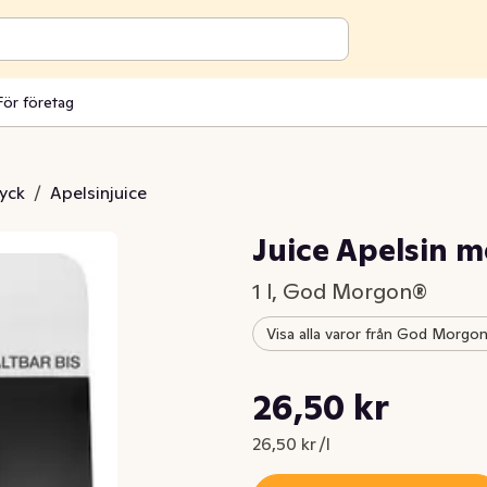
För företag
ryck
/
Apelsinjuice
Juice Apelsin m
1 l, God Morgon®
Visa alla varor från God Morgo
Styckpris: 26,50 kr /l
26,50 kr
Nuvarande pris är: 26,50 kr
26,50 kr /l