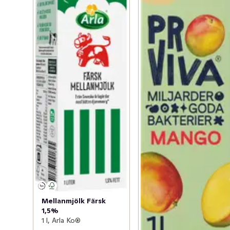
Mellanmjölk Färsk
1,5%
1 l, Arla Ko®