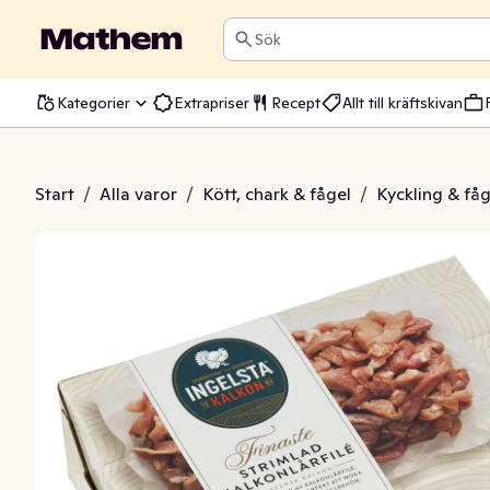
Sök
Kategorier
Extrapriser
Recept
Allt till kräftskivan
Kalkonlårfilé Fryst
Start
/
Alla varor
/
Kött, chark & fågel
/
Kyckling & fåg