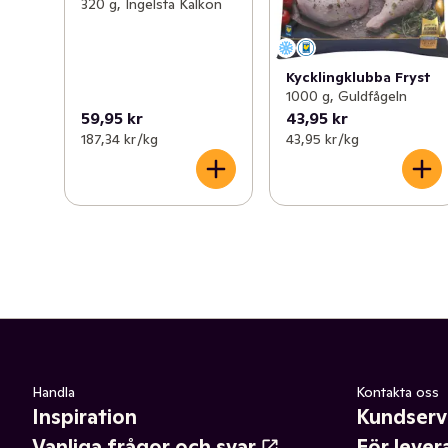
320 g, Ingelsta Kalkon
Kycklingklubba Fryst
1000 g, Guldfågeln
59,95 kr
43,95 kr
187,34 kr /kg
43,95 kr /kg
Handla
Kontakta oss
Inspiration
Kundserv
Vanliga frågor och svar
För lever