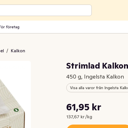
För företag
el
/
Kalkon
Strimlad Kalkonl
450 g, Ingelsta Kalkon
Visa alla varor från Ingelsta Kal
Styckpris: 137,67 kr /kg
61,95 kr
Nuvarande pris är: 61,95 kr
137,67 kr /kg