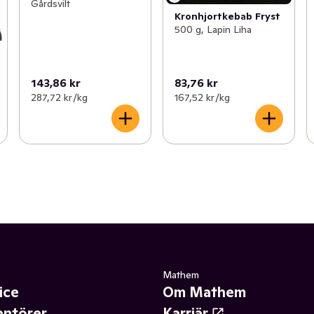
Gårdsvilt
Kronhjortkebab Fryst
500 g, Lapin Liha
143,86 kr
83,76 kr
287,72 kr /kg
167,52 kr /kg
Mathem
ice
Om Mathem
antörer
Karriär