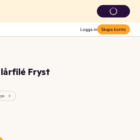
Logga in
Skapa konto
årfilé Fryst
kon