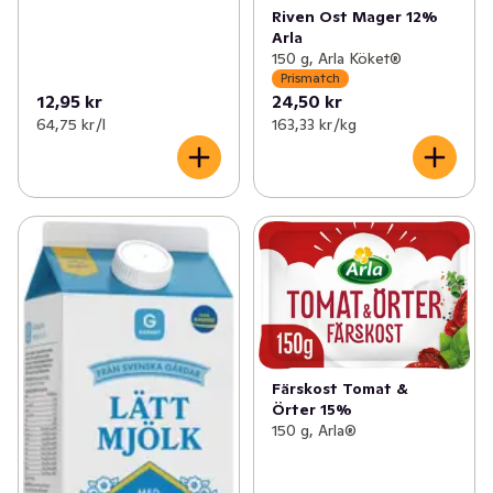
Riven Ost Mager 12%
Arla
150 g, Arla Köket®
Prismatch
12,95 kr
24,50 kr
64,75 kr /l
163,33 kr /kg
Färskost Tomat &
Örter 15%
150 g, Arla®