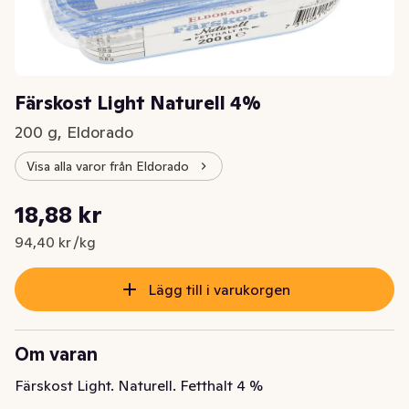
Färskost Light Naturell 4%
200 g, Eldorado
Visa alla varor från Eldorado
Styckpris: 94,40 kr /kg
18,88 kr
Nuvarande pris är: 18,88 kr
94,40 kr /kg
Lägg till i varukorgen
Om varan
Färskost Light. Naturell. Fetthalt 4 %