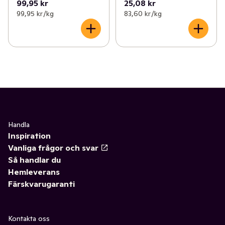
99,95 kr
25,08 kr
99,95 kr /kg
83,60 kr /kg
Handla
Inspiration
Vanliga frågor och svar
Så handlar du
Hemleverans
Färskvarugaranti
Kontakta oss