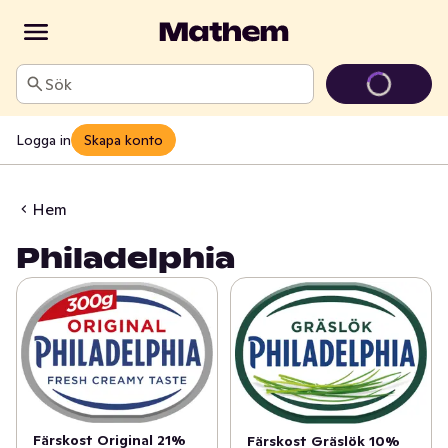
Sök
Logga in
Skapa konto
Hem
Philadelphia
Färskost Original 21%
Färskost Gräslök 10%