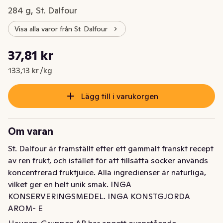
284 g, St. Dalfour
Visa alla varor från St. Dalfour
Styckpris: 133,13 kr /kg
37,81 kr
Nuvarande pris är: 37,81 kr
133,13 kr /kg
Lägg till i varukorgen
Om varan
St. Dalfour är framställt efter ett gammalt franskt recept 
av ren frukt, och istället för att tillsätta socker används 
koncentrerad fruktjuice. Alla ingredienser är naturliga, 
vilket ger en helt unik smak. INGA 
KONSERVERINGSMEDEL. INGA KONSTGJORDA 
AROM- E