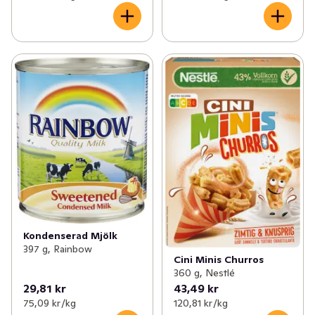
Kondenserad Mjölk
397 g, Rainbow
Cini Minis Churros
360 g, Nestlé
29,81 kr
43,49 kr
75,09 kr /kg
120,81 kr /kg