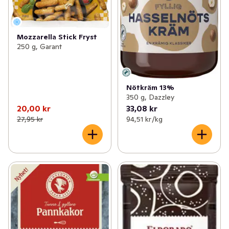
Mozzarella Stick Fryst
250 g, Garant
Nötkräm 13%
350 g, Dazzley
20,00 kr
33,08 kr
27,95 kr
94,51 kr /kg