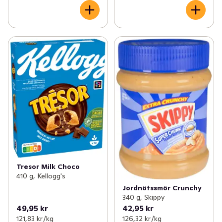
Tresor Milk Choco
410 g, Kellogg's
Jordnötssmör Crunchy
340 g, Skippy
49,95 kr
42,95 kr
121,83 kr /kg
126,32 kr /kg