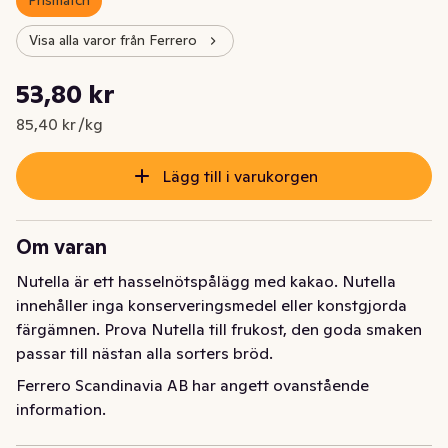
Prismatch
Visa alla varor från Ferrero
Styckpris: 85,40 kr /kg
53,80 kr
Nuvarande pris är: 53,80 kr
85,40 kr /kg
Lägg till i varukorgen
Om varan
Nutella är ett hasselnötspålägg med kakao. Nutella 
innehåller inga konserveringsmedel eller konstgjorda 
färgämnen. Prova Nutella till frukost, den goda smaken  
passar till nästan alla sorters bröd.
Ferrero Scandinavia AB har angett ovanstående
information.