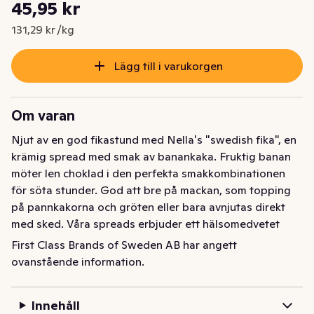
Styckpris: 131,29 kr /kg
45,95 kr
Nuvarande pris är: 45,95 kr
131,29 kr /kg
Lägg till i varukorgen
Om varan
Njut av en god fikastund med Nella's "swedish fika", en 
krämig spread med smak av banankaka. Fruktig banan 
möter len choklad i den perfekta smakkombinationen 
för söta stunder. God att bre på mackan, som topping 
på pannkakorna och gröten eller bara avnjutas direkt 
med sked. Våra spreads erbjuder ett hälsomedvetet 
alternativ, så du kan njuta av goda fikastunder utan 
First Class Brands of Sweden AB har angett
tillsatt socker och kompromiss av smaken. Nella har 
ovanstående information.
inget tillsatt socker och är 100% fri från palmolja. En 
oemotståndlig smakupplevelse för alla fikaälskare!
Innehåll