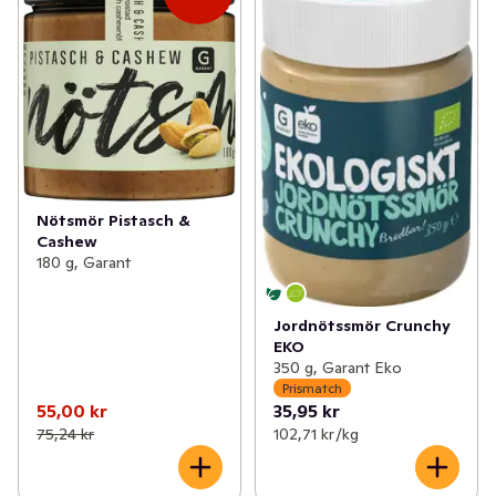
Nötsmör Pistasch &
Cashew
180 g, Garant
Jordnötssmör Crunchy
EKO
350 g, Garant Eko
Prismatch
55,00 kr
35,95 kr
75,24 kr
102,71 kr /kg