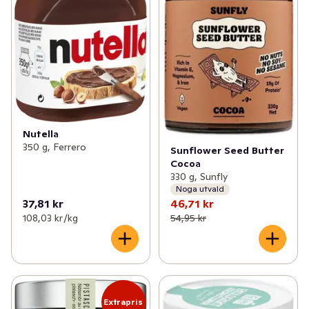
Nutella
350 g, Ferrero
Sunflower Seed Butter
Cocoa
330 g, Sunfly
Noga utvald
37,81 kr
46,71 kr
108,03 kr /kg
54,95 kr
Extrapris