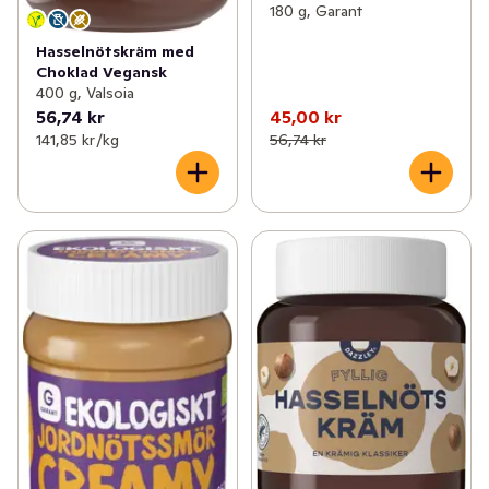
180 g, Garant
Hasselnötskräm med
Choklad Vegansk
400 g, Valsoia
56,74 kr
45,00 kr
141,85 kr /kg
56,74 kr