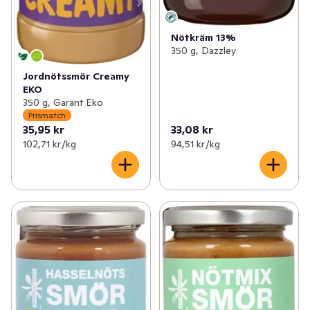
Nötkräm 13%
350 g, Dazzley
Jordnötssmör Creamy
EKO
350 g, Garant Eko
Prismatch
35,95 kr
33,08 kr
102,71 kr /kg
94,51 kr /kg