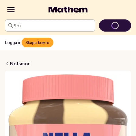
Sök
Logga in
Skapa konto
read Banankaka
Nötsmör