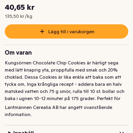
Styckpris: 135,50 kr /kg
40,65 kr
Nuvarande pris är: 40,65 kr
135,50 kr /kg
Lägg till i varukorgen
Om varan
Kungsörnen Chocolate Chip Cookies är härligt sega 
med lätt knaprig yta, proppfulla med smak och 20% 
choklad. Dessa Cookies är lika enkla att baka som att 
tycka om. Inga krångliga recept - addera bara en halv 
matsked vatten och 75 g smör, rulla till 10 st. bollar och 
baka i ugnen 10-12 minuter på 175 grader. Perfekt för 
hela familjen att baka tillsammans. Smidigt, enkelt och 
Lantmännen Cerealia AB har angett ovanstående
otroligt gott! En förpackning räcker till 10 cookies.
information.
Kungsörnen Chocolate Chip Cookies är härligt sega 
med lätt knaprig yta, proppfulla med smak och 20% 
Innehåll