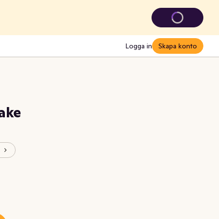
Logga in
Skapa konto
ake