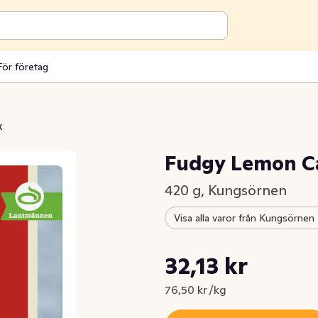
För företag
x
Fudgy Lemon C
420 g, Kungsörnen
Visa alla varor från Kungsörnen
Styckpris: 76,50 kr /kg
32,13 kr
Nuvarande pris är: 32,13 kr
76,50 kr /kg