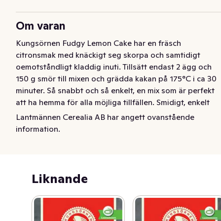
Om varan
Kungsörnen Fudgy Lemon Cake har en fräsch 
citronsmak med knäckigt seg skorpa och samtidigt 
oemotståndligt kladdig inuti. Tillsätt endast 2 ägg och 
150 g smör till mixen och grädda kakan på 175°C i ca 30 
minuter. Så snabbt och så enkelt, en mix som är perfekt 
att ha hemma för alla möjliga tillfällen. Smidigt, enkelt 
och otroligt gott! Utmärkt som efterrätt eller till en lyxig 
Lantmännen Cerealia AB har angett ovanstående
fikastund. En förpackning räcker till 10 bitar.
information.
Liknande