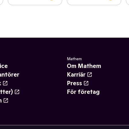
Mathem
ice
Om Mathem
antörer
Karriär
k
Press
tter)
För företag
m