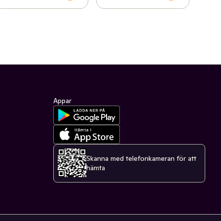
Appar
Skanna med telefonkameran för att
hämta