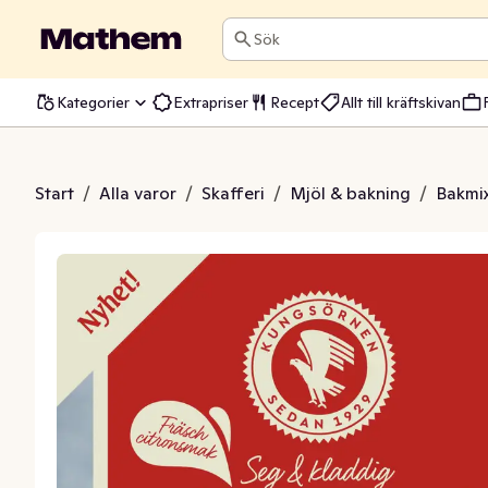
Sök
Kategorier
Extrapriser
Recept
Allt till kräftskivan
y Lemon Cake
Start
/
Alla varor
/
Skafferi
/
Mjöl & bakning
/
Bakmi