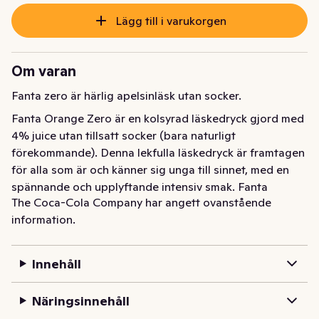
Lägg till i varukorgen
Om varan
Fanta zero är härlig apelsinläsk utan socker.
Fanta Orange Zero är en kolsyrad läskedryck gjord med 
4% juice utan tillsatt socker (bara naturligt 
förekommande). Denna lekfulla läskedryck är framtagen 
för alla som är och känner sig unga till sinnet, med en 
spännande och upplyftande intensiv smak. Fanta 
The Coca-Cola Company har angett ovanstående
betyder spontanitet – hemma, i farten och bland vänner. 
information.
Det är en perfekt kombo tillsammans med snacks. .
Innehåll
Näringsinnehåll