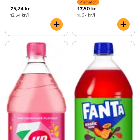
Prismatch
75,24 kr
17,50 kr
12,54 kr /l
11,67 kr /l