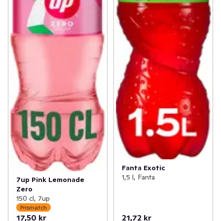
Fanta Exotic
1,5 l, Fanta
7up Pink Lemonade
Zero
150 cl, 7up
Prismatch
17,50 kr
21,72 kr