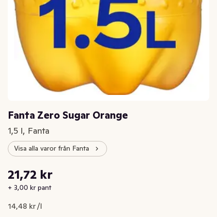
Fanta Zero Sugar Orange
1,5 l, Fanta
Visa alla varor från Fanta
Styckpris: 14,48 kr /l
21,72 kr
Nuvarande pris är: 21,72 kr
+ 3,00 kr pant
14,48 kr /l