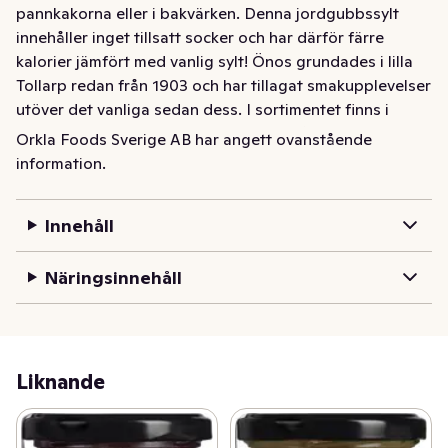
pannkakorna eller i bakvärken. Denna jordgubbssylt 
innehåller inget tillsatt socker och har därför färre 
kalorier jämfört med vanlig sylt! Önos grundades i lilla 
Tollarp redan från 1903 och har tillagat smakupplevelser 
utöver det vanliga sedan dess. I sortimentet finns i 
tillägg till sylt, marmelad och saft, också gurka och 
Orkla Foods Sverige AB har angett ovanstående
rödbetor. För att läsa mer om Önos och deras 
information.
produkter besök onos.se
Önos Lågkalori Jordgubbssylt passar perfekt att ha på 
Innehåll
pannkakorna eller i bakvärken. Denna jordgubbssylt 
innehåller inget tillsatt socker och har därför färre 
Näringsinnehåll
kalorier jämfört med vanlig sylt! 

Önos grundades i lilla Tollarp redan från 1903 och har 
tillagat smakupplevelser utöver det vanliga sedan dess. 
Liknande
I sortimentet finns i tillägg till sylt, marmelad och saft, 
också gurka och rödbetor. För att läsa mer om Önos 
och deras produkter besök onos.se