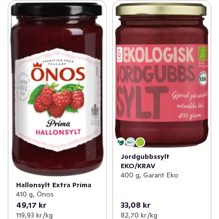
Jordgubbssylt
EKO/KRAV
400 g, Garant Eko
Hallonsylt Extra Prima
410 g, Önos
49,17 kr
33,08 kr
119,93 kr /kg
82,70 kr /kg