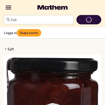
Sök
Logga in
Skapa konto
ssylt Lågkalori
Sylt