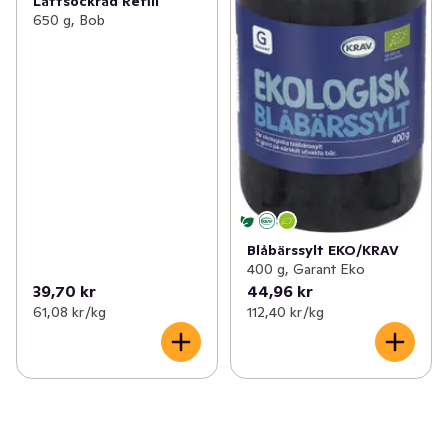
Lättsockrad Refill
650 g, Bob
Blåbärssylt EKO/KRAV
400 g, Garant Eko
39,70 kr
44,96 kr
61,08 kr /kg
112,40 kr /kg