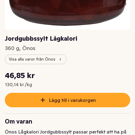
Jordgubbssylt Lågkalori
360 g, Önos
Visa alla varor från Önos
Styckpris: 130,14 kr /kg
46,85 kr
Nuvarande pris är: 46,85 kr
130,14 kr /kg
Lägg till i varukorgen
Om varan
Önos Lågkalori Jordgubbssylt passar perfekt att ha på 