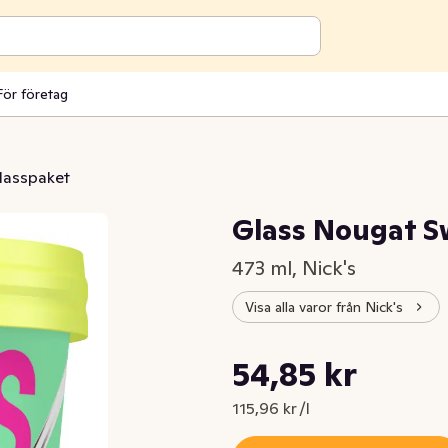
För företag
lasspaket
Glass Nougat S
473 ml, Nick's
Visa alla varor från Nick's
Styckpris: 115,96 kr /l
54,85 kr
Nuvarande pris är: 54,85 kr
115,96 kr /l