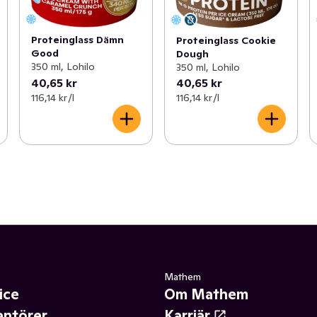
Proteinglass Dämn
Proteinglass Cookie
Good
Dough
350 ml, Lohilo
350 ml, Lohilo
40,65 kr
40,65 kr
116,14 kr /l
116,14 kr /l
Mathem
ice
Om Mathem
antörer
Karriär