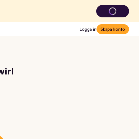
Logga in
Skapa konto
wirl