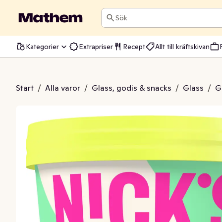
Sök
Kategorier
Extrapriser
Recept
Allt till kräftskivan
 Nougat Swirl
Start
/
Alla varor
/
Glass, godis & snacks
/
Glass
/
G