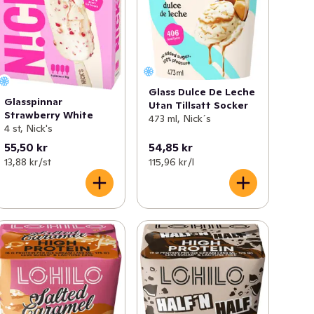
Glass Dulce De Leche
Glasspinnar
Utan Tillsatt Socker
Strawberry White
473 ml, Nick´s
4 st, Nick's
55,50 kr
54,85 kr
13,88 kr /st
115,96 kr /l