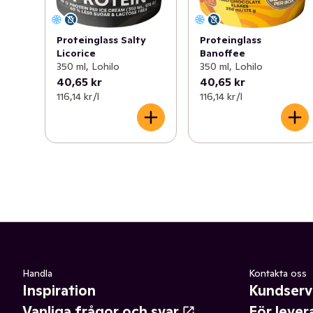
Proteinglass Salty
Proteinglass
Licorice
Banoffee
350 ml, Lohilo
350 ml, Lohilo
40,65 kr
40,65 kr
116,14 kr /l
116,14 kr /l
Handla
Kontakta oss
Inspiration
Kundserv
Vanliga frågor och svar
För lever