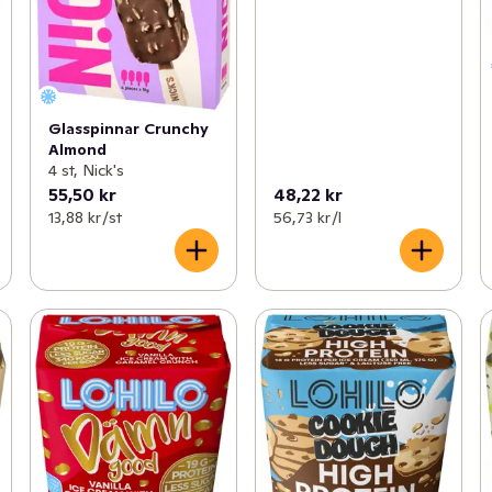
Glasspinnar Crunchy
Almond
4 st, Nick's
55,50 kr
48,22 kr
13,88 kr /st
56,73 kr /l