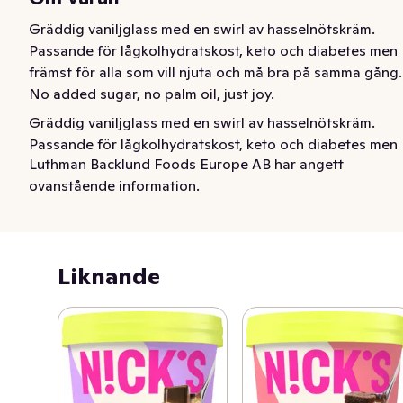
Gräddig vaniljglass med en swirl av hasselnötskräm. 
Passande för lågkolhydratskost, keto och diabetes men 
främst för alla som vill njuta och må bra på samma gång. 
No added sugar, no palm oil, just joy.
Gräddig vaniljglass med en swirl av hasselnötskräm. 
Passande för lågkolhydratskost, keto och diabetes men 
Luthman Backlund Foods Europe AB har angett
främst för alla som vill njuta och må bra på samma gång. 
ovanstående information.
No added sugar. 100% pleasure.
Liknande