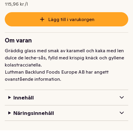
Nuvarande pris är: 54,85 kr
115,96 kr /l
Lägg till i varukorgen
Om varan
Gräddig glass med smak av karamell och kaka med len 
dulce de leche-sås, fylld med krispig knäck och gyllene 
kolastracciatella.
Luthman Backlund Foods Europe AB har angett
ovanstående information.
Innehåll
Näringsinnehåll