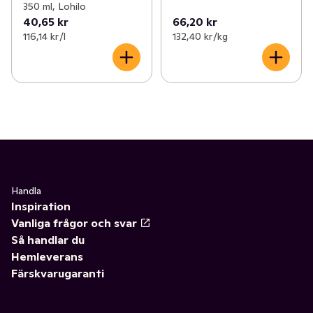
350 ml, Lohilo
40,65 kr
66,20 kr
116,14 kr /l
132,40 kr /kg
Handla
Inspiration
Vanliga frågor och svar
Så handlar du
Hemleverans
Färskvarugaranti