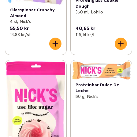
Proteinglass Cookie
Dough
Glasspinnar Crunchy
350 ml, Lohilo
Almond
4 st, Nick's
55,50 kr
40,65 kr
13,88 kr /st
116,14 kr /l
Proteinbar Dulce De
Leche
50 g, Nick's