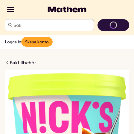
Sök
Logga in
Skapa konto
che Utan Tillsatt Socker
Baktillbehör