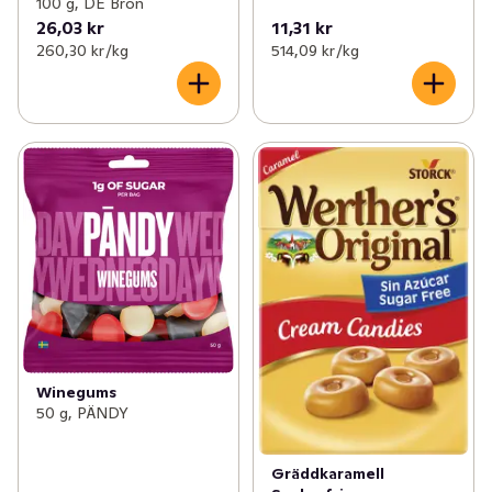
100 g, DE Bron
26,03 kr
11,31 kr
260,30 kr /kg
514,09 kr /kg
Winegums
50 g, PÄNDY
Gräddkaramell