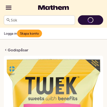
Sök
Logga in
Skapa konto
me Utan Tillsatt Socker
Godispåsar