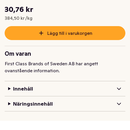
Styckpris: 384,50 kr /kg
30,76 kr
Nuvarande pris är: 30,76 kr
384,50 kr /kg
Lägg till i varukorgen
Om varan
First Class Brands of Sweden AB har angett
ovanstående information.
Innehåll
Näringsinnehåll