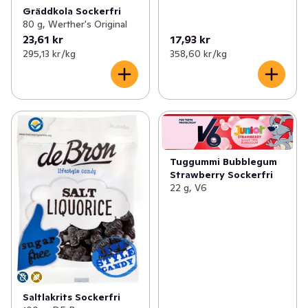
Gräddkola Sockerfri
80 g, Werther's Original
23,61 kr
17,93 kr
295,13 kr /kg
358,60 kr /kg
Tuggummi Bubblegum
Strawberry Sockerfri
22 g, V6
Saltlakrits Sockerfri