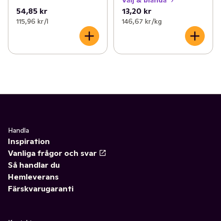
Välj & blanda
54,85 kr
13,20 kr
115,96 kr /l
146,67 kr /kg
Handla
Inspiration
Vanliga frågor och svar
Så handlar du
Hemleverans
Färskvarugaranti